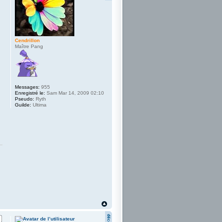
Cendrillon
Maître Pang
Messages:
955
Enregistré le:
Sam Mar 14, 2009 02:10
Pseudo:
Ryth
Guilde:
Ultima