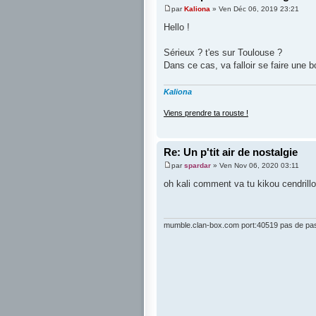
par
Kaliona
» Ven Déc 06, 2019 23:21
Hello !
Sérieux ? t'es sur Toulouse ?
Dans ce cas, va falloir se faire une b
Kaliona
Viens prendre ta rouste !
Re: Un p'tit air de nostalgie
par
spardar
» Ven Nov 06, 2020 03:11
oh kali comment va tu kikou cendrill
mumble.clan-box.com port:40519 pas de pa