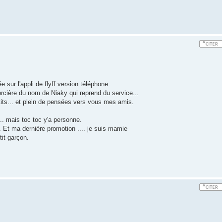
e sur l'appli de flyff version téléphone
sorcière du nom de Niaky qui reprend du service...
tits... et plein de pensées vers vous mes amis.
... mais toc toc y'a personne.
. Et ma dernière promotion .... je suis mamie
tit garçon.