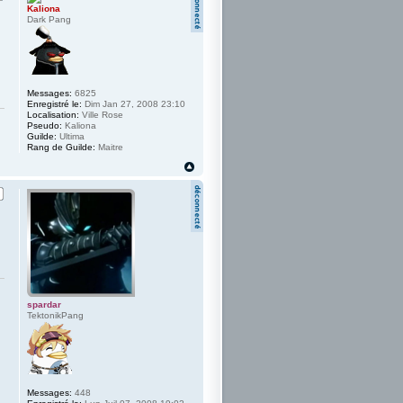
Kaliona
Dark Pang
Messages:
6825
Enregistré le:
Dim Jan 27, 2008 23:10
Localisation:
Ville Rose
Pseudo:
Kaliona
Guilde:
Ultima
Rang de Guilde:
Maitre
spardar
TektonikPang
Messages:
448