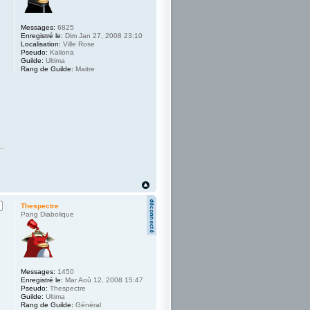
Messages:
6825
Enregistré le:
Dim Jan 27, 2008 23:10
Localisation:
Ville Rose
Pseudo:
Kaliona
Guilde:
Ultima
Rang de Guilde:
Maitre
Thespectre
Pang Diabolique
Messages:
1450
Enregistré le:
Mar Aoû 12, 2008 15:47
Pseudo:
Thespectre
Guilde:
Ultima
Rang de Guilde:
Général