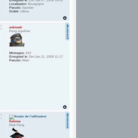
Enregistré le:
Lun Juil 07, 2008 19:02
Localisation:
Bourgogne
Pseudo:
Spardar
Guilde:
Ultima
ankinaki
Pang suprême
Messages:
263
Enregistré le:
Dim Jan 11, 2009 11:17
Pseudo:
Niaki
Kaliona
Dark Pang