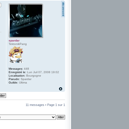
spardar
TektonikPang
Messages:
448
Enregistré le:
Lun Juil 07, 2008 19:02
Localisation:
Bourgogne
Pseudo:
Spardar
Guilde:
Ultima
11 messages • Page
1
sur
1