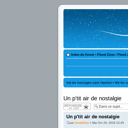
Index du forum
‹
Flood Zone
‹
Flood 
Voir les messages sans réponse
•
Voir les s
Un p'tit air de nostalgie
Répondre
Un p'tit air de nostalgie
par
Cendrillon
» Mar Oct 29, 2019 12:45