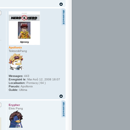
Apollonix
TektonikPang
Messages:
443
Enregistré le:
Mar Aoû 12, 2008 18:07
Localisation:
Pontacq ( 64 )
Pseudo:
Apollonix
Guilde:
Ultima
Erypher
Elvis Pang