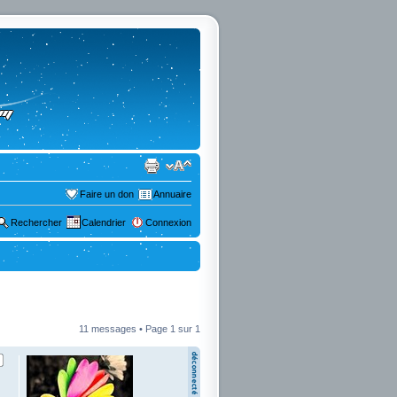
Faire un don
Annuaire
Rechercher
Calendrier
Connexion
11 messages • Page
1
sur
1