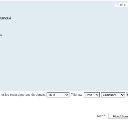
 manqué
ss
cher les messages postés depuis:
Trier par
Aller à: