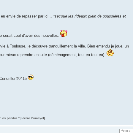
 eu envie de repasser par ici...
*secoue les rideaux plein de poussières et
 serait cool d'avoir des nouvelles.
vie à Toulouse, je découvre tranquillement la ville. Bien entendu je joue, un
our mieux reprendre ensuite (déménagement, tout ça tout ça).
: Cendrillon#0415
er les pendus." [Pierre Dumayet]