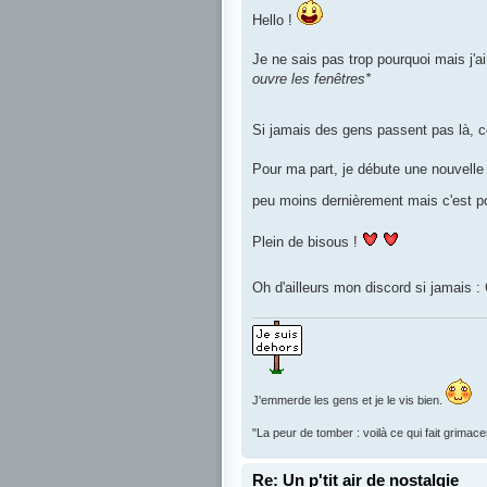
Hello !
Je ne sais pas trop pourquoi mais j'ai
ouvre les fenêtres*
Si jamais des gens passent pas là, ce
Pour ma part, je débute une nouvelle 
peu moins dernièrement mais c'est p
Plein de bisous !
Oh d'ailleurs mon discord si jamais 
J'emmerde les gens et je le vis bien.
"La peur de tomber : voilà ce qui fait grimac
Re: Un p'tit air de nostalgie