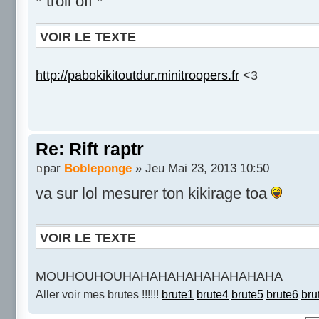
* troll off *
VOIR LE TEXTE
http://pabokikitoutdur.minitroopers.fr
<3
Re: Rift raptr
par
Bobleponge
» Jeu Mai 23, 2013 10:50
va sur lol mesurer ton kikirage toa
VOIR LE TEXTE
MOUHOUHOUHAHAHAHAHAHAHAHAHA
Aller voir mes brutes !!!!!!
brute1
brute4
brute5
brute6
bru