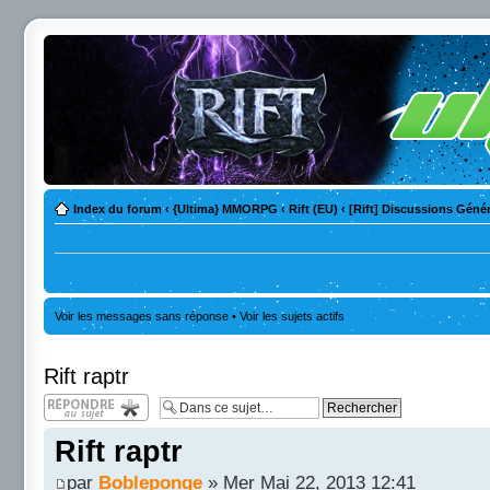
Index du forum
‹
{Ultima} MMORPG
‹
Rift (EU)
‹
[Rift] Discussions Géné
Voir les messages sans réponse
•
Voir les sujets actifs
Rift raptr
Répondre
Rift raptr
par
Bobleponge
» Mer Mai 22, 2013 12:41