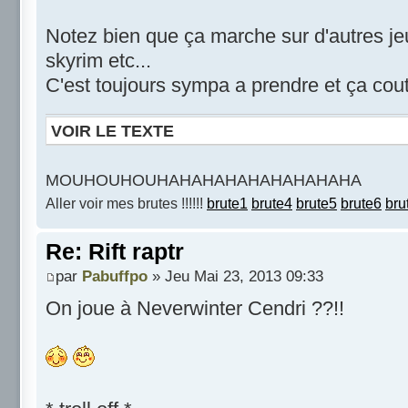
Notez bien que ça marche sur d'autres je
skyrim etc...
C'est toujours sympa a prendre et ça coute
VOIR LE TEXTE
MOUHOUHOUHAHAHAHAHAHAHAHAHA
Aller voir mes brutes !!!!!!
brute1
brute4
brute5
brute6
bru
Re: Rift raptr
par
Pabuffpo
» Jeu Mai 23, 2013 09:33
On joue à Neverwinter Cendri ??!!