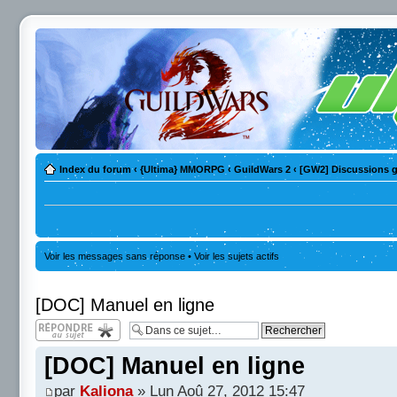
Index du forum
‹
{Ultima} MMORPG
‹
GuildWars 2
‹
[GW2] Discussions g
Voir les messages sans réponse
•
Voir les sujets actifs
[DOC] Manuel en ligne
Répondre
[DOC] Manuel en ligne
par
Kaliona
» Lun Aoû 27, 2012 15:47