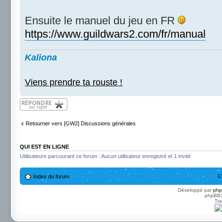
Ensuite le manuel du jeu en FR
https://www.guildwars2.com/fr/manual
Kaliona
Viens prendre ta rouste !
Répondre
Retourner vers [GW2] Discussions générales
QUI EST EN LIGNE
Utilisateurs parcourant ce forum : Aucun utilisateur enregistré et 1 invité
L
Index du forum
Développé par
ph
phpBB3 
Tra