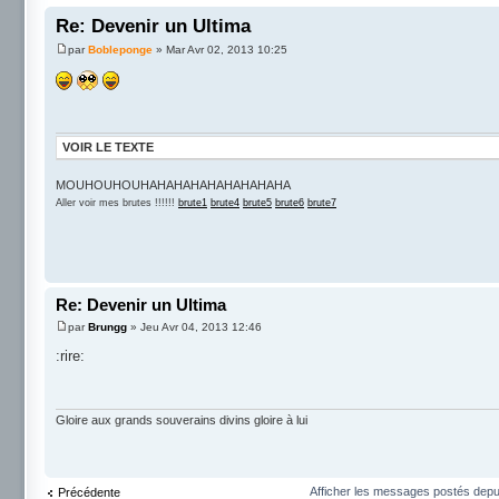
Re: Devenir un Ultima
par
Bobleponge
» Mar Avr 02, 2013 10:25
VOIR LE TEXTE
MOUHOUHOUHAHAHAHAHAHAHAHAHA
Aller voir mes brutes !!!!!!
brute1
brute4
brute5
brute6
brute7
Re: Devenir un Ultima
par
Brungg
» Jeu Avr 04, 2013 12:46
:rire:
Gloire aux grands souverains divins gloire à lui
Afficher les messages postés depu
Précédente