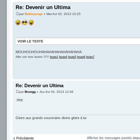
Re: Devenir un Ultima
par
Bobleponge
» Mar Avr 02, 2013 10:25
VOIR LE TEXTE
MOUHOUHOUHAHAHAHAHAHAHAHAHA
Aller voir mes brutes !!!!!!
brute1
brute4
brute5
brute6
brute7
Re: Devenir un Ultima
par
Brungg
» Jeu Avr 04, 2013 12:46
:rire:
Gloire aux grands souverains divins gloire à lui
Afficher les messages postés depu
Précédente