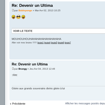
Re: Devenir un Ultima
par
Bobleponge
» Mar Avr 02, 2013 10:25
VOIR LE TEXTE
MOUHOUHOUHAHAHAHAHAHAHAHAHA
Aller voir mes brutes !!!!!!
brute1
brute4
brute5
brute6
brute7
Re: Devenir un Ultima
par
Brungg
» Jeu Avr 04, 2013 12:46
:rire:
Gloire aux grands souverains divins gloire à lui
Afficher les messages postés depu
Précédente