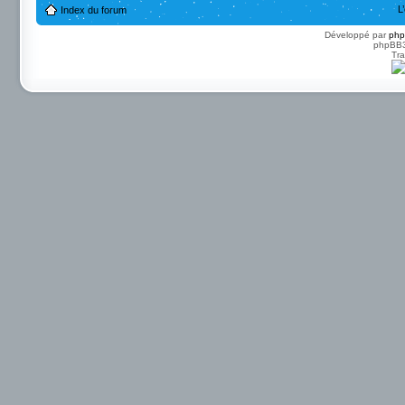
L
Index du forum
Développé par
ph
phpBB3 
Tra