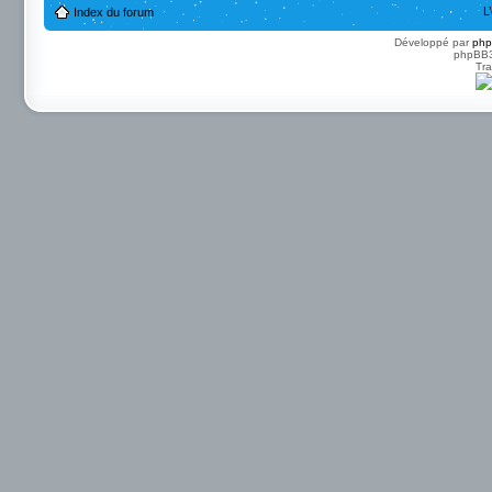
L
Index du forum
Développé par
ph
phpBB3 
Tra