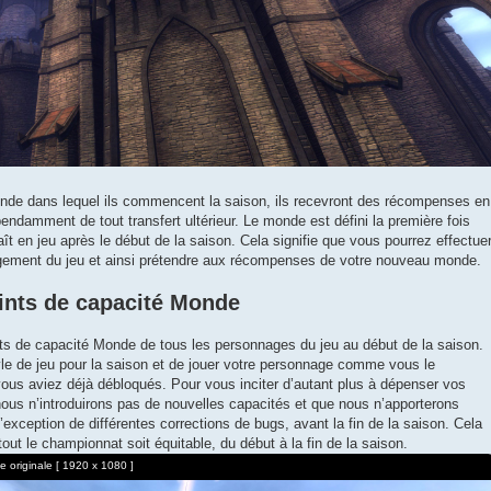
nde dans lequel ils commencent la saison, ils recevront des récompenses en
ndamment de tout transfert ultérieur. Le monde est défini la première fois
 en jeu après le début de la saison. Cela signifie que vous pourrez effectue
argement du jeu et ainsi prétendre aux récompenses de votre nouveau monde.
oints de capacité Monde
ts de capacité Monde de tous les personnages du jeu au début de la saison.
yle de jeu pour la saison et de jouer votre personnage comme vous le
vous aviez déjà débloqués. Pour vous inciter d’autant plus à dépenser vos
ous n’introduirons pas de nouvelles capacités et que nous n’apporterons
xception de différentes corrections de bugs, avant la fin de la saison. Cela
out le championnat soit équitable, du début à la fin de la saison.
 originale [ 1920 x 1080 ]