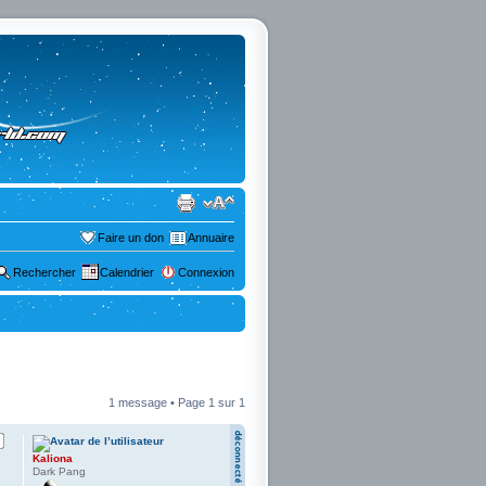
Faire un don
Annuaire
Rechercher
Calendrier
Connexion
1 message • Page
1
sur
1
Kaliona
Dark Pang