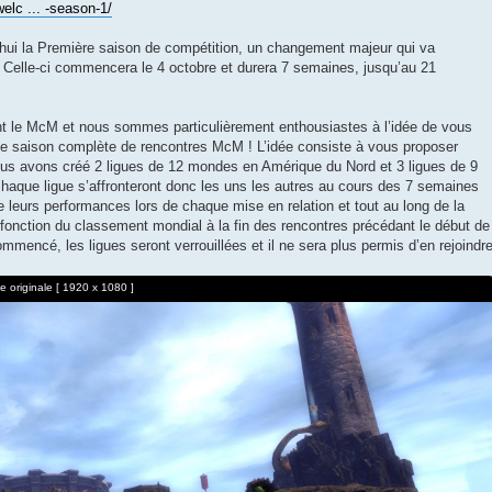
elc ... -season-1/
d’hui la Première saison de compétition, un changement majeur qui va
Celle-ci commencera le 4 octobre et durera 7 semaines, jusqu’au 21
 le McM et nous sommes particulièrement enthousiastes à l’idée de vous
ne saison complète de rencontres McM ! L’idée consiste à vous proposer
Nous avons créé 2 ligues de 12 mondes en Amérique du Nord et 3 ligues de 9
que ligue s’affronteront donc les uns les autres au cours des 7 semaines
e leurs performances lors de chaque mise en relation et tout au long de la
 fonction du classement mondial à la fin des rencontres précédant le début de
mmencé, les ligues seront verrouillées et il ne sera plus permis d’en rejoindr
 originale [ 1920 x 1080 ]