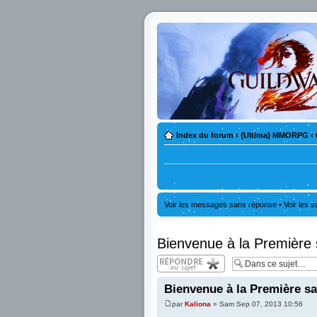
Index du forum
‹
{Ultima} MMORPG
‹
Voir les messages sans réponse
•
Voir les s
Bienvenue à la Première
Répondre
Bienvenue à la Première s
par
Kaliona
» Sam Sep 07, 2013 10:56