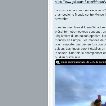
https://www.guildwars2.com/fr/news/w
Je suis ravi de vous dévoiler aujour
chambouler le Monde contre Monde ! 
novembre.
Tous les membres d’ArenaNet adorent
présenter notre nouveau concept : u
l’équivalent d’une saison sportive. 
mondes en Europe. Les mondes de cha
pour remporter des prix en fonction d
saison. Les ligues seront établies en
la saison. Une fois le championnat co
ou d’en quitter une.
Image redimensionnée de 34% de sa taille