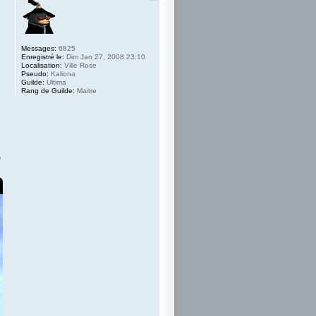
Messages:
6825
Enregistré le:
Dim Jan 27, 2008 23:10
Localisation:
Ville Rose
Pseudo:
Kaliona
Guilde:
Ultima
Rang de Guilde:
Maitre
e