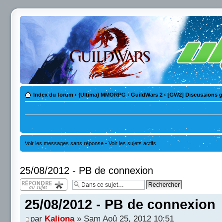
Index du forum
‹
{Ultima} MMORPG
‹
GuildWars 2
‹
[GW2] Discussions g
Voir les messages sans réponse
•
Voir les sujets actifs
25/08/2012 - PB de connexion
Répondre
25/08/2012 - PB de connexion
par
Kaliona
» Sam Aoû 25, 2012 10:51