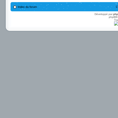
L
Index du forum
Développé par
ph
phpBB3 
Tra