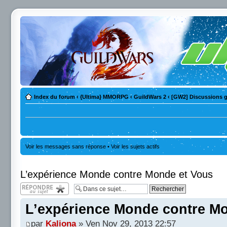
Index du forum
‹
{Ultima} MMORPG
‹
GuildWars 2
‹
[GW2] Discussions g
Voir les messages sans réponse
•
Voir les sujets actifs
L’expérience Monde contre Monde et Vous
Répondre
L’expérience Monde contre M
par
Kaliona
» Ven Nov 29, 2013 22:57