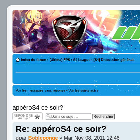
Index du forum
‹
{Ultima} FPS
‹
S4 League
‹
[S4] Discussion générale
Voir les messages sans réponse
•
Voir les sujets actifs
appéroS4 ce soir?
Répondre
Re: appéroS4 ce soir?
par
Bobleponge
» Mar Nov 08, 2011 12:46