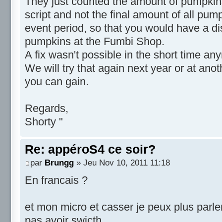
They just counted the amount of pumpkins 
script and not the final amount of all pum
event period, so that you would have a d
pumpkins at the Fumbi Shop.
A fix wasn't possible in the short time an
We will try that again next year or at ano
you can gain.
Regards,
Shorty "
Re: appéroS4 ce soir?
par
Brungg
» Jeu Nov 10, 2011 11:18
En francais ?
et mon micro et casser je peux plus parle
pas avoir swicth