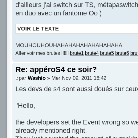
d'ailleurs j'ai switch sur TS, métapaswitc
en duo avec un fantome Oo )
VOIR LE TEXTE
MOUHOUHOUHAHAHAHAHAHAHAHAHA
Aller voir mes brutes !!!!!!
brute1
brute4
brute5
brute6
bru
Re: appéroS4 ce soir?
par
Washio
» Mer Nov 09, 2011 16:42
Les devs de s4 sont aussi doués sur ceux 
"Hello,
the developers set the Event wrong so we 
already mentioned right.