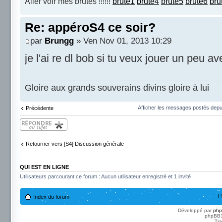
Aller voir mes brutes !!!!!!
brute1
brute4
brute5
brute6
bru
Re: appéroS4 ce soir?
par
Brungg
» Ven Nov 01, 2013 10:29
je l'ai re dl bob si tu veux jouer un peu 
Gloire aux grands souverains divins gloire à lui
Afficher les messages postés depu
Précédente
Répondre
Retourner vers [S4] Discussion générale
QUI EST EN LIGNE
Utilisateurs parcourant ce forum : Aucun utilisateur enregistré et 1 invité
L
Index du forum
Développé par
ph
phpBB3 
Tra