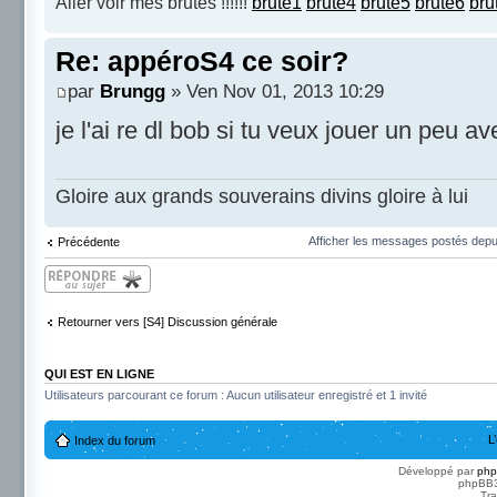
Aller voir mes brutes !!!!!!
brute1
brute4
brute5
brute6
bru
Re: appéroS4 ce soir?
par
Brungg
» Ven Nov 01, 2013 10:29
je l'ai re dl bob si tu veux jouer un peu 
Gloire aux grands souverains divins gloire à lui
Afficher les messages postés depu
Précédente
Répondre
Retourner vers [S4] Discussion générale
QUI EST EN LIGNE
Utilisateurs parcourant ce forum : Aucun utilisateur enregistré et 1 invité
L
Index du forum
Développé par
ph
phpBB3 
Tra