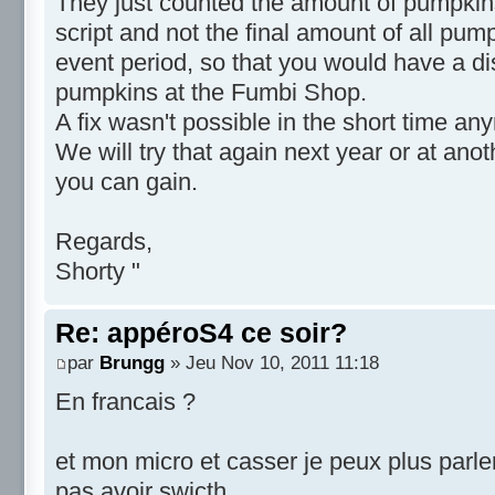
They just counted the amount of pumpkins 
script and not the final amount of all pum
event period, so that you would have a d
pumpkins at the Fumbi Shop.
A fix wasn't possible in the short time an
We will try that again next year or at ano
you can gain.
Regards,
Shorty "
Re: appéroS4 ce soir?
par
Brungg
» Jeu Nov 10, 2011 11:18
En francais ?
et mon micro et casser je peux plus parle
pas avoir swicth