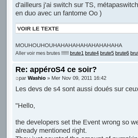
d'ailleurs j'ai switch sur TS, métapaswitc
en duo avec un fantome Oo )
VOIR LE TEXTE
MOUHOUHOUHAHAHAHAHAHAHAHAHA
Aller voir mes brutes !!!!!!
brute1
brute4
brute5
brute6
bru
Re: appéroS4 ce soir?
par
Washio
» Mer Nov 09, 2011 16:42
Les devs de s4 sont aussi doués sur ceux 
"Hello,
the developers set the Event wrong so we 
already mentioned right.