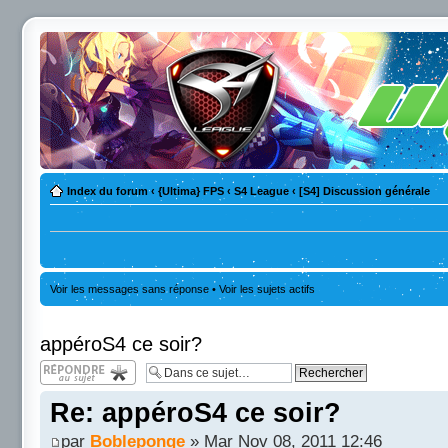
Index du forum
‹
{Ultima} FPS
‹
S4 League
‹
[S4] Discussion générale
Voir les messages sans réponse
•
Voir les sujets actifs
appéroS4 ce soir?
Répondre
Re: appéroS4 ce soir?
par
Bobleponge
» Mar Nov 08, 2011 12:46