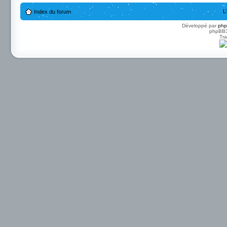
L
Index du forum
Développé par
ph
phpBB3 
Tra