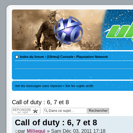
Index du forum
‹
{Ultima} Console
‹
Playstation Network
Voir les messages sans réponse
•
Voir les sujets actifs
Call of duty : 6, 7 et 8
Répondre
Call of duty : 6, 7 et 8
par
Miliegui
» Sam Déc 03, 2011 17:18