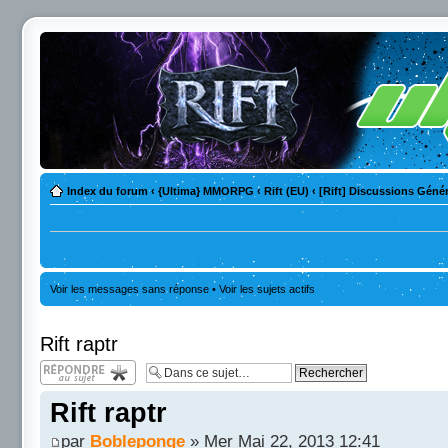
Index du forum
‹
{Ultima} MMORPG
‹
Rift (EU)
‹
[Rift] Discussions Géné
Voir les messages sans réponse
•
Voir les sujets actifs
Rift raptr
Répondre
Rift raptr
par
Bobleponge
» Mer Mai 22, 2013 12:41