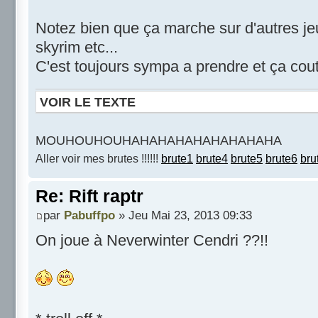
Notez bien que ça marche sur d'autres je
skyrim etc...
C'est toujours sympa a prendre et ça coute
VOIR LE TEXTE
MOUHOUHOUHAHAHAHAHAHAHAHAHA
Aller voir mes brutes !!!!!!
brute1
brute4
brute5
brute6
bru
Re: Rift raptr
par
Pabuffpo
» Jeu Mai 23, 2013 09:33
On joue à Neverwinter Cendri ??!!