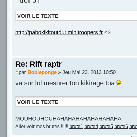
* troll off *
VOIR LE TEXTE
http://pabokikitoutdur.minitroopers.fr
<3
Re: Rift raptr
par
Bobleponge
» Jeu Mai 23, 2013 10:50
va sur lol mesurer ton kikirage toa
VOIR LE TEXTE
MOUHOUHOUHAHAHAHAHAHAHAHAHA
Aller voir mes brutes !!!!!!
brute1
brute4
brute5
brute6
bru