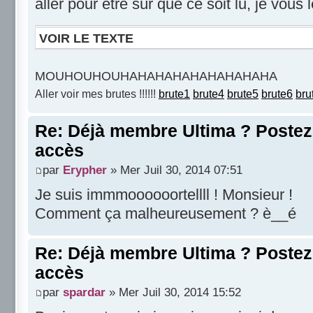
aller pour être sûr que ce soit lu, je vous 
VOIR LE TEXTE
MOUHOUHOUHAHAHAHAHAHAHAHAHA
Aller voir mes brutes !!!!!!
brute1
brute4
brute5
brute6
bru
Re: Déjà membre Ultima ? Postez i
accès
par
Erypher
» Mer Juil 30, 2014 07:51
Je suis immmoooooortellll ! Monsieur !
Comment ça malheureusement ? è__é
Re: Déjà membre Ultima ? Postez i
accès
par
spardar
» Mer Juil 30, 2014 15:52