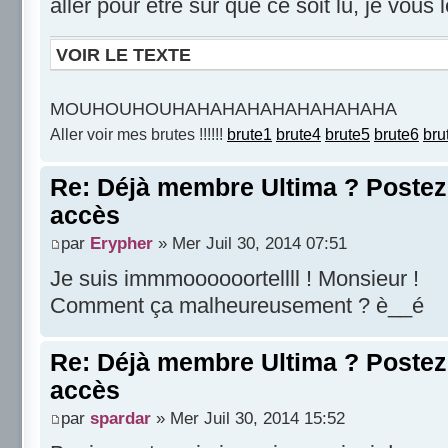
aller pour être sûr que ce soit lu, je vous 
VOIR LE TEXTE
MOUHOUHOUHAHAHAHAHAHAHAHAHA
Aller voir mes brutes !!!!!!
brute1
brute4
brute5
brute6
bru
Re: Déjà membre Ultima ? Postez i
accès
par
Erypher
» Mer Juil 30, 2014 07:51
Je suis immmoooooortellll ! Monsieur !
Comment ça malheureusement ? è__é
Re: Déjà membre Ultima ? Postez i
accès
par
spardar
» Mer Juil 30, 2014 15:52