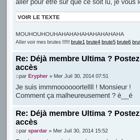
aller pour être sûr que ce soit lu, je vous 
VOIR LE TEXTE
MOUHOUHOUHAHAHAHAHAHAHAHAHA
Aller voir mes brutes !!!!!!
brute1
brute4
brute5
brute6
bru
Re: Déjà membre Ultima ? Postez i
accès
par
Erypher
» Mer Juil 30, 2014 07:51
Je suis immmoooooortellll ! Monsieur !
Comment ça malheureusement ? è__é
Re: Déjà membre Ultima ? Postez i
accès
par
spardar
» Mer Juil 30, 2014 15:52