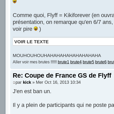
Comme quoi, Flyff = Kikiforever (en ouvra
présentation, on remarque qu'en 6/7 ans, 
voir pire
)
VOIR LE TEXTE
MOUHOUHOUHAHAHAHAHAHAHAHAHA
Aller voir mes brutes !!!!!!
brute1
brute4
brute5
brute6
bru
Re: Coupe de France GS de Flyff
par
kick
» Mer Oct 16, 2013 10:34
J'en est ban un.
Il y a plein de participants qui ne poste p