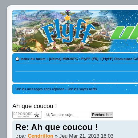
Index du forum
‹
{Ultima} MMORPG
‹
FlyFF (FR)
‹
[FlyFF] Discussion Gé
Voir les messages sans réponse
•
Voir les sujets actifs
Ah que coucou !
Répondre
Re: Ah que coucou !
par
Cendrillon
» Jeu Mar 21, 2013 16:03