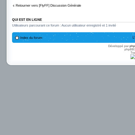
Retourner vers [FlyFF] Discussion Générale
QUI EST EN LIGNE
Utilisateurs parcourant ce forum : Aucun utilisateur enregistré et 1 invité
L
Index du forum
Développé par
ph
phpBB3 
Tra