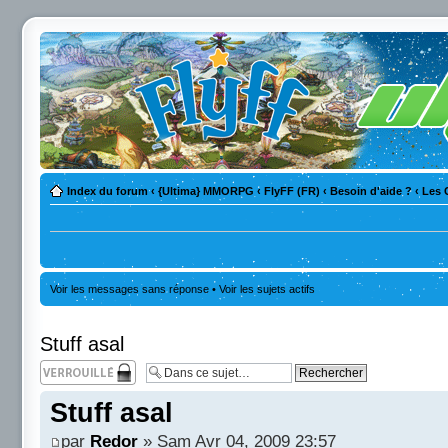
Index du forum
‹
{Ultima} MMORPG
‹
FlyFF (FR)
‹
Besoin d'aide ?
‹
Les 
Voir les messages sans réponse
•
Voir les sujets actifs
Stuff asal
Sujet verrouillé
Stuff asal
par
Redor
» Sam Avr 04, 2009 23:57