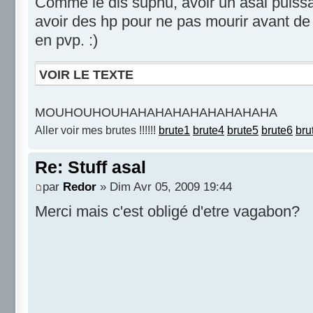
Comme le dis suphu, avoir un asal puissan
avoir des hp pour ne pas mourir avant de 
en pvp. :)
VOIR LE TEXTE
MOUHOUHOUHAHAHAHAHAHAHAHAHA
Aller voir mes brutes !!!!!!
brute1
brute4
brute5
brute6
bru
Re: Stuff asal
par
Redor
» Dim Avr 05, 2009 19:44
Merci mais c'est obligé d'etre vagabon?