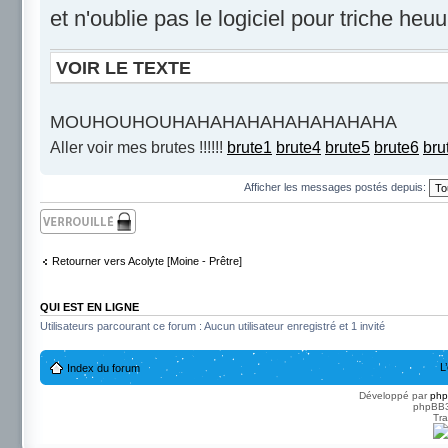
et n'oublie pas le logiciel pour triche heu
VOIR LE TEXTE
MOUHOUHOUHAHAHAHAHAHAHAHAHA
Aller voir mes brutes !!!!!!
brute1
brute4
brute5
brute6
bru
Afficher les messages postés depuis:
Sujet verrouillé
Retourner vers Acolyte [Moine - Prêtre]
QUI EST EN LIGNE
Utilisateurs parcourant ce forum : Aucun utilisateur enregistré et 1 invité
L
Index du forum
Développé par
ph
phpBB3 
Tra