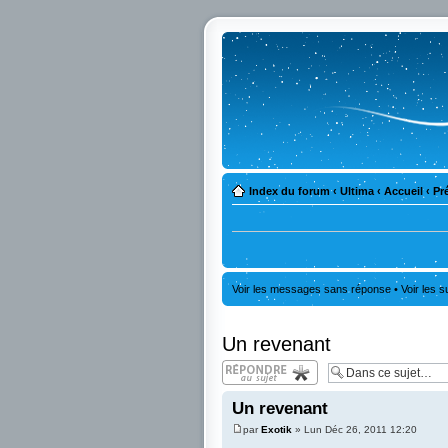
Index du forum
‹
Ultima
‹
Accueil
‹
Pr
Voir les messages sans réponse
•
Voir les s
Un revenant
Répondre
Un revenant
par
Exotik
» Lun Déc 26, 2011 12:20