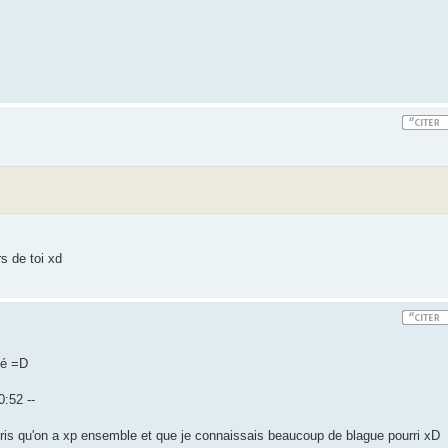
s de toi xd
té =D
:52 --
pris qu'on a xp ensemble et que je connaissais beaucoup de blague pourri xD