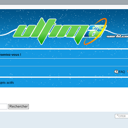
ésentez-vous !
FAQ
ujets actifs