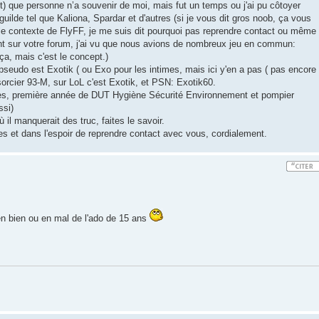
t) que personne n’a souvenir de moi, mais fut un temps ou j'ai pu côtoyer
lde tel que Kaliona, Spardar et d'autres (si je vous dit gros noob, ça vous
 le contexte de FlyFF, je me suis dit pourquoi pas reprendre contact ou même
t sur votre forum, j'ai vu que nous avions de nombreux jeu en commun:
ça, mais c'est le concept.)
pseudo est Exotik ( ou Exo pour les intimes, mais ici y'en a pas ( pas encore
sorcier 93-M, sur LoL c'est Exotik, et PSN: Exotik60.
ges, première année de DUT Hygiène Sécurité Environnement et pompier
ssi)
 il manquerait des truc, faites le savoir.
 et dans l'espoir de reprendre contact avec vous, cordialement.
 en bien ou en mal de l'ado de 15 ans