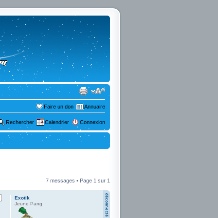
Faire un don
Annuaire
Rechercher
Calendrier
Connexion
7 messages • Page
1
sur
1
Exotik
Jeune Pang