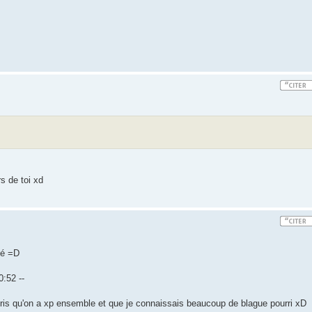
s de toi xd
té =D
:52 --
pris qu'on a xp ensemble et que je connaissais beaucoup de blague pourri xD