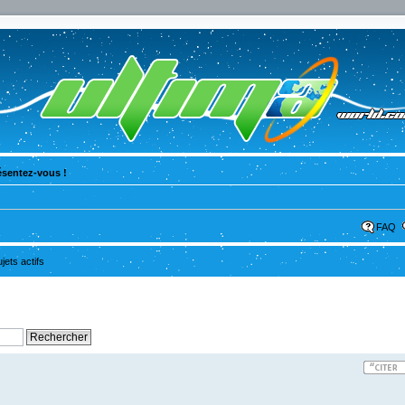
ésentez-vous !
FAQ
ujets actifs