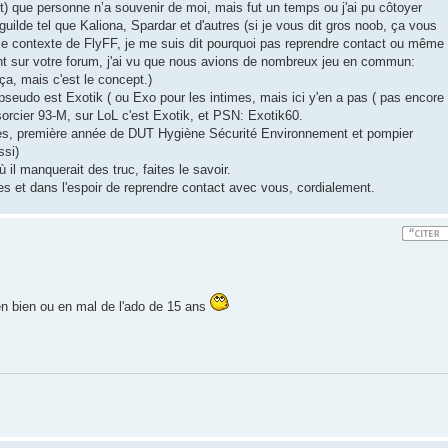
t) que personne n’a souvenir de moi, mais fut un temps ou j'ai pu côtoyer
lde tel que Kaliona, Spardar et d'autres (si je vous dit gros noob, ça vous
 le contexte de FlyFF, je me suis dit pourquoi pas reprendre contact ou même
t sur votre forum, j'ai vu que nous avions de nombreux jeu en commun:
ça, mais c'est le concept.)
pseudo est Exotik ( ou Exo pour les intimes, mais ici y'en a pas ( pas encore
sorcier 93-M, sur LoL c'est Exotik, et PSN: Exotik60.
ges, première année de DUT Hygiène Sécurité Environnement et pompier
ssi)
 il manquerait des truc, faites le savoir.
 et dans l'espoir de reprendre contact avec vous, cordialement.
 en bien ou en mal de l'ado de 15 ans