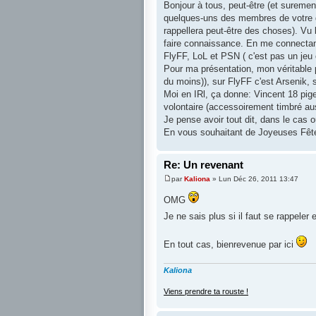
Bonjour à tous, peut-être (et suremen
quelques-uns des membres de votre gui
rappellera peut-être des choses). Vu
faire connaissance. En me connectan
FlyFF, LoL et PSN ( c'est pas un jeu 
Pour ma présentation, mon véritable 
du moins)), sur FlyFF c'est Arsenik, 
Moi en IRl, ça donne: Vincent 18 pi
volontaire (accessoirement timbré au
Je pense avoir tout dit, dans le cas où
En vous souhaitant de Joyeuses Fêtes
Re: Un revenant
par
Kaliona
» Lun Déc 26, 2011 13:47
OMG
Je ne sais plus si il faut se rappeler
En tout cas, bienrevenue par ici
Kaliona
Viens prendre ta rouste !