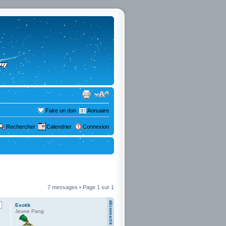
Faire un don
Annuaire
Rechercher
Calendrier
Connexion
7 messages • Page
1
sur
1
Exotik
Jeune Pang