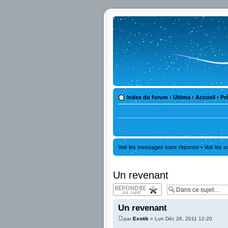
Index du forum
‹
Ultima
‹
Accueil
‹
Pr
Voir les messages sans réponse
•
Voir les s
Un revenant
Répondre
Un revenant
par
Exotik
» Lun Déc 26, 2011 12:20