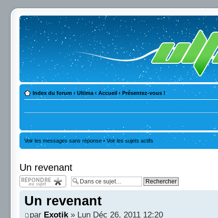
Index du forum
‹
Ultima
‹
Accueil
‹
Présentez-vous !
Voir les messages sans réponse
•
Voir les sujets actifs
Un revenant
Répondre
Un revenant
par
Exotik
» Lun Déc 26, 2011 12:20