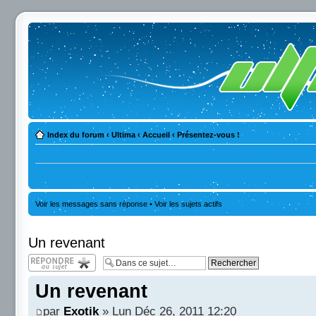
Index du forum
‹
Ultima
‹
Accueil
‹
Présentez-vous !
Voir les messages sans réponse
•
Voir les sujets actifs
Un revenant
Répondre
Un revenant
par
Exotik
» Lun Déc 26, 2011 12:20