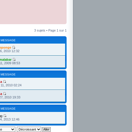
3 sujets • Page
1
sur
1
 MESSAGE
eponge
26, 2010 12:32
malabar
11, 2009 08:53
 MESSAGE
ma
11, 2010 02:24
ma
27, 2010 19:33
 MESSAGE
gg
4, 2013 12:46