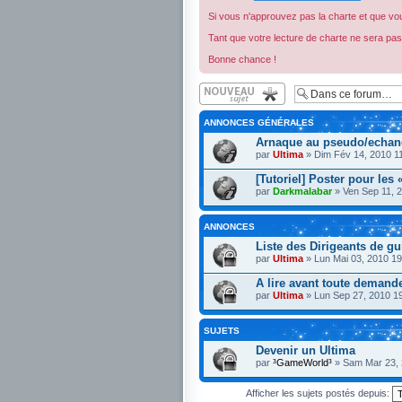
Si vous n'approuvez pas la charte et que vou
Tant que votre lecture de charte ne sera p
Bonne chance !
Écrire un nouveau
sujet
ANNONCES GÉNÉRALES
Arnaque au pseudo/echan
par
Ultima
» Dim Fév 14, 2010 1
[Tutoriel] Poster pour les 
par
Darkmalabar
» Ven Sep 11, 
ANNONCES
Liste des Dirigeants de gu
par
Ultima
» Lun Mai 03, 2010 19
A lire avant toute demand
par
Ultima
» Lun Sep 27, 2010 1
SUJETS
Devenir un Ultima
par
³GameWorld³
» Sam Mar 23, 
Afficher les sujets postés depuis: