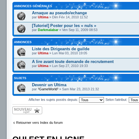
ANNONCES GÉNÉRALES
Arnaque au pseudo/echange
par
Ultima
» Dim Fév 14, 2010 11:52
[Tutoriel] Poster pour les « nuls »
par
Darkmalabar
» Ven Sep 11, 2009 08:53
ANNONCES
Liste des Dirigeants de guilde
par
Ultima
» Lun Mai 03, 2010 19:05
A lire avant toute demande de recrutement
par
Ultima
» Lun Sep 27, 2010 19:33
SUJETS
Devenir un Ultima
par
³GameWorld³
» Sam Mar 23, 2013 21:32
Afficher les sujets postés depuis:
Selon l’attribut:
Écrire un nouveau
sujet
Retourner vers Index du forum