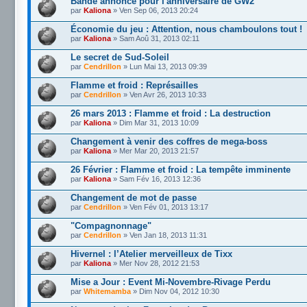
Bande annonce pour l'anniversaire de GW2
par
Kaliona
» Ven Sep 06, 2013 20:24
Économie du jeu : Attention, nous chamboulons tout !
par
Kaliona
» Sam Aoû 31, 2013 02:11
Le secret de Sud-Soleil
par
Cendrillon
» Lun Mai 13, 2013 09:39
Flamme et froid : Représailles
par
Cendrillon
» Ven Avr 26, 2013 10:33
26 mars 2013 : Flamme et froid : La destruction
par
Kaliona
» Dim Mar 31, 2013 10:09
Changement à venir des coffres de mega-boss
par
Kaliona
» Mer Mar 20, 2013 21:57
26 Février : Flamme et froid : La tempête imminente
par
Kaliona
» Sam Fév 16, 2013 12:36
Changement de mot de passe
par
Cendrillon
» Ven Fév 01, 2013 13:17
"Compagnonnage"
par
Cendrillon
» Ven Jan 18, 2013 11:31
Hivernel : l’Atelier merveilleux de Tixx
par
Kaliona
» Mer Nov 28, 2012 21:53
Mise a Jour : Event Mi-Novembre-Rivage Perdu
par
Whitemamba
» Dim Nov 04, 2012 10:30