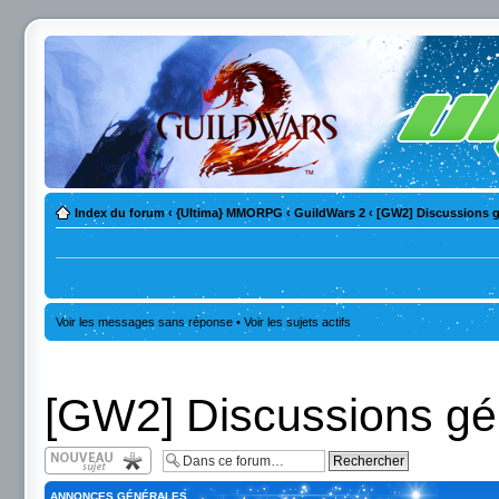
Index du forum
‹
{Ultima} MMORPG
‹
GuildWars 2
‹
[GW2] Discussions g
Voir les messages sans réponse
•
Voir les sujets actifs
[GW2] Discussions gé
Écrire un nouveau
sujet
ANNONCES GÉNÉRALES