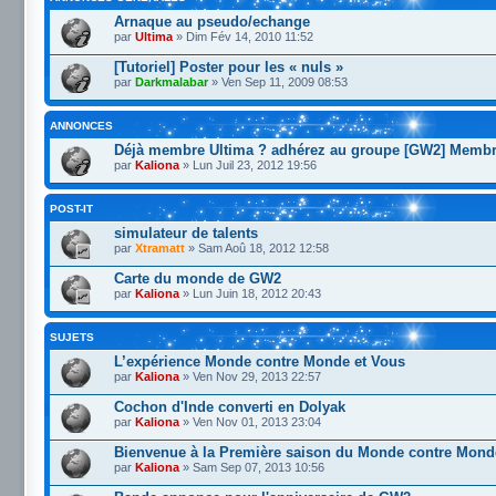
Arnaque au pseudo/echange
par
Ultima
» Dim Fév 14, 2010 11:52
[Tutoriel] Poster pour les « nuls »
par
Darkmalabar
» Ven Sep 11, 2009 08:53
ANNONCES
Déjà membre Ultima ? adhérez au groupe [GW2] Memb
par
Kaliona
» Lun Juil 23, 2012 19:56
POST-IT
simulateur de talents
par
Xtramatt
» Sam Aoû 18, 2012 12:58
Carte du monde de GW2
par
Kaliona
» Lun Juin 18, 2012 20:43
SUJETS
L’expérience Monde contre Monde et Vous
par
Kaliona
» Ven Nov 29, 2013 22:57
Cochon d'Inde converti en Dolyak
par
Kaliona
» Ven Nov 01, 2013 23:04
Bienvenue à la Première saison du Monde contre Mond
par
Kaliona
» Sam Sep 07, 2013 10:56