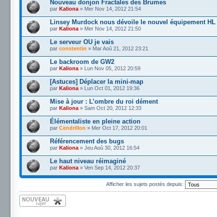
Nouveau donjon Fractales des Brumes
par
Kaliona
» Mer Nov 14, 2012 21:54
Linsey Murdock nous dévoile le nouvel équipement HL
par
Kaliona
» Mer Nov 14, 2012 21:50
Le serveur OU je vais
par
constentin
» Mar Aoû 21, 2012 23:21
Le backroom de GW2
par
Kaliona
» Lun Nov 05, 2012 20:59
[Astuces] Déplacer la mini-map
par
Kaliona
» Lun Oct 01, 2012 19:36
Mise à jour : L’ombre du roi dément
par
Kaliona
» Sam Oct 20, 2012 12:33
Élémentaliste en pleine action
par
Cendrillon
» Mer Oct 17, 2012 20:01
Référencement des bugs
par
Kaliona
» Jeu Aoû 30, 2012 16:54
Le haut niveau réimaginé
par
Kaliona
» Ven Sep 14, 2012 20:37
Afficher les sujets postés depuis:
Écrire un nouveau
sujet