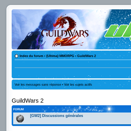
Index du forum
‹
{Ultima} MMORPG
‹
GuildWars 2
Voir les messages sans réponse
•
Voir les sujets actifs
GuildWars 2
FORUM
[GW2] Discussions générales