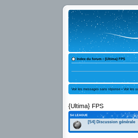
Index du forum
‹
{Ultima} FPS
Voir les messages sans réponse
•
Voir les s
{Ultima} FPS
S4 LEAGUE
[S4] Discussion générale