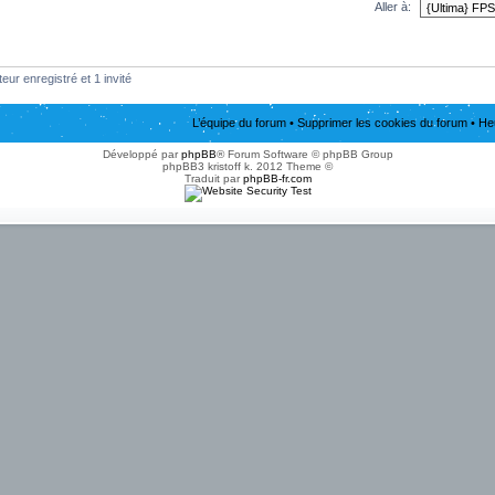
Aller à:
eur enregistré et 1 invité
L’équipe du forum
•
Supprimer les cookies du forum
• He
Développé par
phpBB
® Forum Software © phpBB Group
phpBB3 kristoff k. 2012 Theme ©
Traduit par
phpBB-fr.com