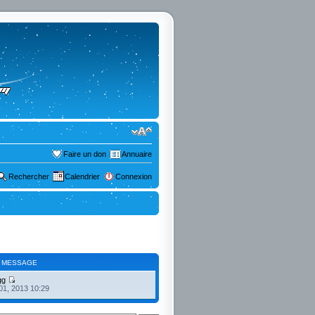
Faire un don
Annuaire
Rechercher
Calendrier
Connexion
 MESSAGE
gg
01, 2013 10:29