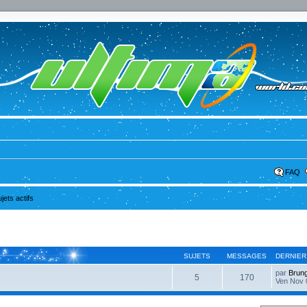
FAQ
ujets actifs
SUJETS
MESSAGES
DERNIER
par
Brun
5
170
Ven Nov 