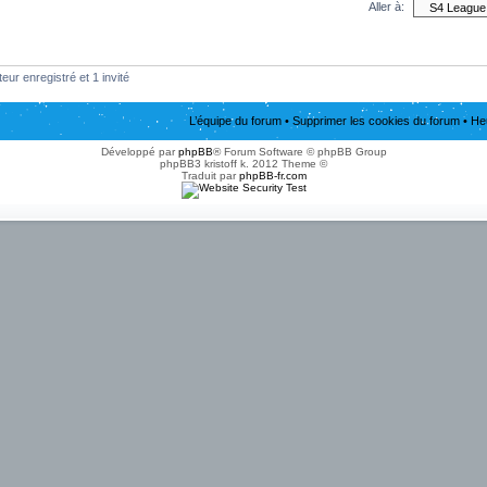
Aller à:
eur enregistré et 1 invité
L’équipe du forum
•
Supprimer les cookies du forum
• He
Développé par
phpBB
® Forum Software © phpBB Group
phpBB3 kristoff k. 2012 Theme ©
Traduit par
phpBB-fr.com