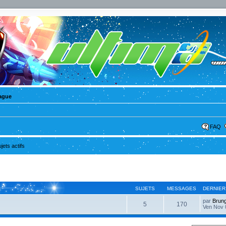
ague
FAQ
ujets actifs
SUJETS
MESSAGES
DERNIER
par
Brun
5
170
Ven Nov 