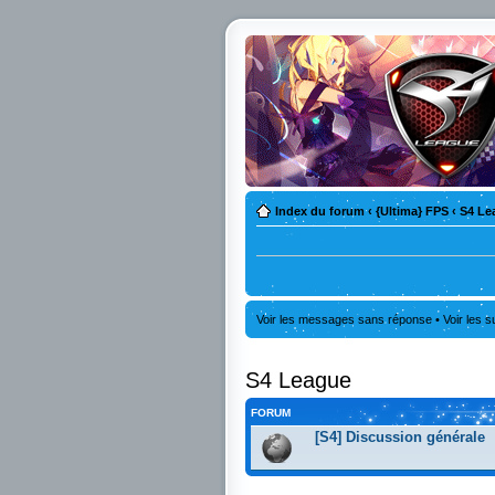
Index du forum
‹
{Ultima} FPS
‹
S4 Le
Voir les messages sans réponse
•
Voir les s
S4 League
FORUM
[S4] Discussion générale