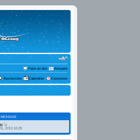
Faire un don
Annuaire
Rechercher
Calendrier
Connexion
 MESSAGE
gg
01, 2013 10:29