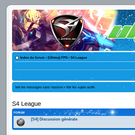
Index du forum
‹
{Ultima} FPS
‹
S4 League
Voir les messages sans réponse
•
Voir les sujets actifs
S4 League
FORUM
[S4] Discussion générale