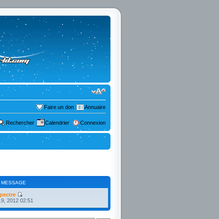
Faire un don
Annuaire
Rechercher
Calendrier
Connexion
 MESSAGE
pectre
19, 2012 02:51