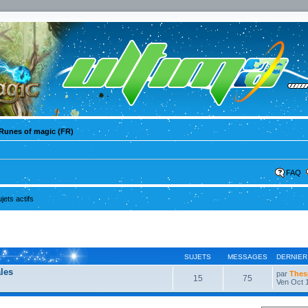
Runes of magic (FR)
FAQ
ujets actifs
SUJETS
MESSAGES
DERNIER
les
par
Thes
15
75
Ven Oct 