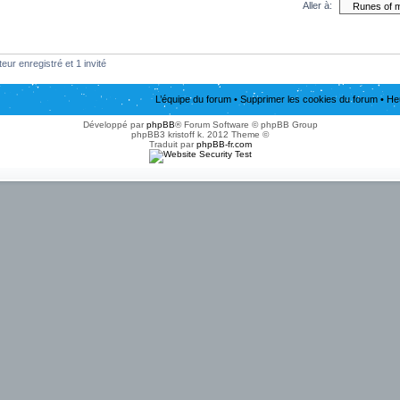
Aller à:
eur enregistré et 1 invité
L’équipe du forum
•
Supprimer les cookies du forum
• He
Développé par
phpBB
® Forum Software © phpBB Group
phpBB3 kristoff k. 2012 Theme ©
Traduit par
phpBB-fr.com