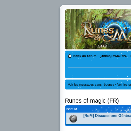
Index du forum
‹
{Ultima} MMORPG
‹
Voir les messages sans réponse
•
Voir les s
Runes of magic (FR)
FORUM
[RoM] Discussions Généra