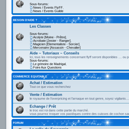
Sous-forums:
News / Events FlyFF
,
News / Events Guilde
BESOIN D'AIDE ?
Les Classes
Sous-forums:
Acolyte [Moine - Prêtre]
,
Acrobate [Jester - Ranger]
,
Magicien [Elementaliste - Sorcier]
,
Mercenaire [Assassin - Chevalier]
Aide ~ Tutoriaux ~ Conseils
Ici, tous les renseignements concernant flyff seront disponibles .... ou 
Sous-forums:
Le grimoire de Madrigal
,
Foire Aux Questions
COMMERCE EQUITABLE
Achat / Estimation
Tout ce que vous recherchez
Vente / Estimation
le royaume de l'overpricing et l'arnaque en tout genre, soyez vigilants...
Echange / Prêt
le troc est roi dans cette partie du marché.
vous pourrez troquer vos pastèques contre des cuisses de cochon sau
FORUM