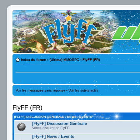
Index du forum
‹
{Ultima} MMORPG
‹
FlyFF (FR)
Voir les messages sans réponse
•
Voir les sujets actifs
FlyFF (FR)
[FLYFF] DISCUSSION GÉNÉRALE / NEWS / EVENTS
[FlyFF] Discussion Générale
Venez discuter de FlyFF
[FlyFF] News / Events