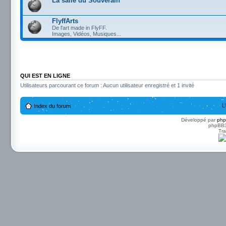
La salle du Souverain
FlyffArts
De l'art made in FlyFF.
Images, Vidéos, Musiques...
QUI EST EN LIGNE
Utilisateurs parcourant ce forum : Aucun utilisateur enregistré et 1 invité
L
Index du forum
Développé par
ph
phpBB3 
Tra