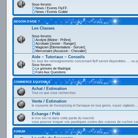
Sous-forums:
News / Events FlyFF
,
News / Events Guilde
BESOIN D'AIDE ?
Les Classes
Sous-forums:
Acolyte [Moine - Prêtre]
,
Acrobate [Jester - Ranger]
,
Magicien [Elementaliste - Sorcier]
,
Mercenaire [Assassin - Chevalier]
Aide ~ Tutoriaux ~ Conseils
Ici, tous les renseignements concernant flyff seront disponibles .... ou 
Sous-forums:
Le grimoire de Madrigal
,
Foire Aux Questions
COMMERCE EQUITABLE
Achat / Estimation
Tout ce que vous recherchez
Vente / Estimation
le royaume de l'overpricing et l'arnaque en tout genre, soyez vigilants...
Echange / Prêt
le troc est roi dans cette partie du marché.
vous pourrez troquer vos pastèques contre des cuisses de cochon sau
FORUM