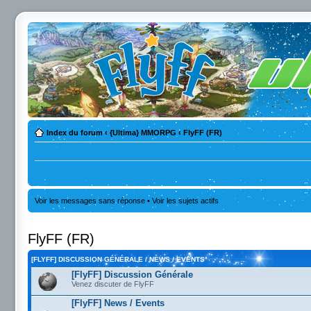
Index du forum
‹
{Ultima} MMORPG
‹
FlyFF (FR)
Voir les messages sans réponse
•
Voir les sujets actifs
FlyFF (FR)
[FLYFF] DISCUSSION GÉNÉRALE / NEWS / EVENTS
[FlyFF] Discussion Générale
Venez discuter de FlyFF
[FlyFF] News / Events