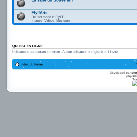
La salle du Souverain
FlyffArts
De l'art made in FlyFF.
Images, Vidéos, Musiques...
QUI EST EN LIGNE
Utilisateurs parcourant ce forum : Aucun utilisateur enregistré et 1 invité
L
Index du forum
Développé par
ph
phpBB3 
Tra