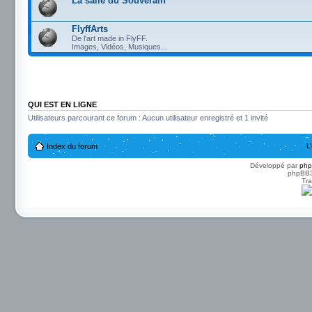
La salle du Souverain
FlyffArts
De l'art made in FlyFF.
Images, Vidéos, Musiques...
QUI EST EN LIGNE
Utilisateurs parcourant ce forum : Aucun utilisateur enregistré et 1 invité
L
Index du forum
Développé par
ph
phpBB3 
Tra