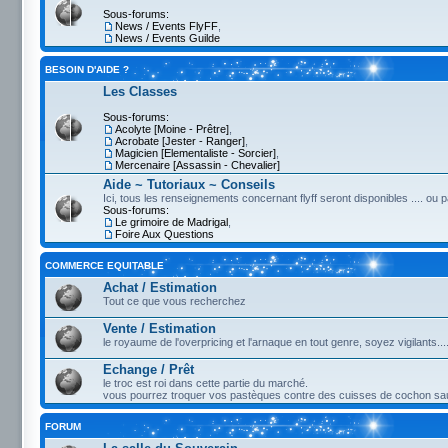
Sous-forums:
News / Events FlyFF
,
News / Events Guilde
BESOIN D'AIDE ?
Les Classes
Sous-forums:
Acolyte [Moine - Prêtre]
,
Acrobate [Jester - Ranger]
,
Magicien [Elementaliste - Sorcier]
,
Mercenaire [Assassin - Chevalier]
Aide ~ Tutoriaux ~ Conseils
Ici, tous les renseignements concernant flyff seront disponibles .... ou 
Sous-forums:
Le grimoire de Madrigal
,
Foire Aux Questions
COMMERCE EQUITABLE
Achat / Estimation
Tout ce que vous recherchez
Vente / Estimation
le royaume de l'overpricing et l'arnaque en tout genre, soyez vigilants...
Echange / Prêt
le troc est roi dans cette partie du marché.
vous pourrez troquer vos pastèques contre des cuisses de cochon sau
FORUM