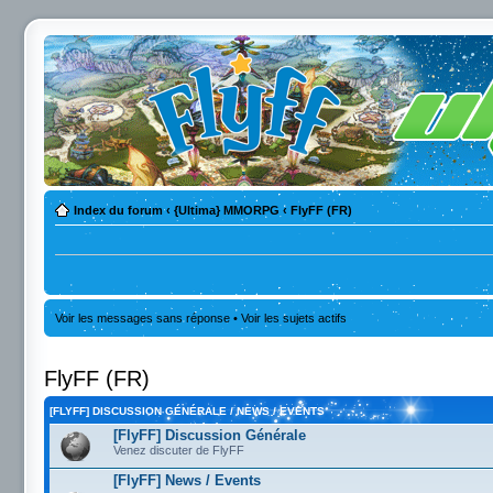
Index du forum
‹
{Ultima} MMORPG
‹
FlyFF (FR)
Voir les messages sans réponse
•
Voir les sujets actifs
FlyFF (FR)
[FLYFF] DISCUSSION GÉNÉRALE / NEWS / EVENTS
[FlyFF] Discussion Générale
Venez discuter de FlyFF
[FlyFF] News / Events