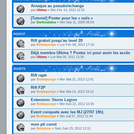
Arnaque au pseudo/echange
par
Ultima
» Dim Fév 14, 2010 11:52
[Tutoriel] Poster pour les « nuls »
par
Darkmalabar
» Ven Sep 11, 2009 08:53
POST-IT
Rift gratuit jusqu'au level 20
par
Bobleponge
» Lun Fév 06, 2012 17:19
Déjà membre Ultima ? Postez ici pour avoir les accès
par
Ultima
» Lun Mai 09, 2011 13:38
SUJETS
Rift raptr
par
Bobleponge
» Mer Mai 22, 2013 12:41
Rift F2P
par
Bobleponge
» Mar Mai 14, 2013 19:12
Extension: Storm Legion
par
Bobleponge
» Mer Aoû 22, 2012 10:30
Event conquete avec les MJ (27/07 19h)
par
Bobleponge
» Ven Juil 27, 2012 11:44
mon pti const
par
Bettyboo
» Sam Juin 23, 2012 13:31