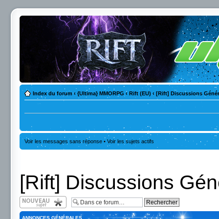
Index du forum
‹
{Ultima} MMORPG
‹
Rift (EU)
‹
[Rift] Discussions Géné
Voir les messages sans réponse
•
Voir les sujets actifs
[Rift] Discussions Gén
Écrire un nouveau
sujet
ANNONCES GÉNÉRALES