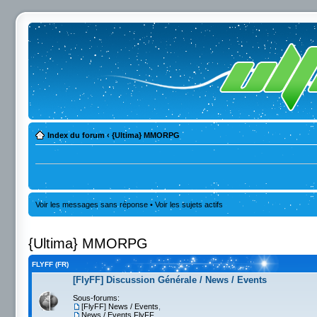
Index du forum
‹
{Ultima} MMORPG
Voir les messages sans réponse
•
Voir les sujets actifs
{Ultima} MMORPG
FLYFF (FR)
[FlyFF] Discussion Générale / News / Events
Sous-forums:
[FlyFF] News / Events
,
News / Events FlyFF
,