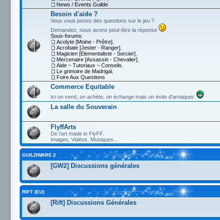
News / Events Guilde
Besoin d'aide ?
Vous vous posez des questions sur le jeu ?
Demandez, nous avons peut-être la réponse
Sous-forums:
Acolyte [Moine - Prêtre]
,
Acrobate [Jester - Ranger]
,
Magicien [Elementaliste - Sorcier]
,
Mercenaire [Assassin - Chevalier]
,
Aide ~ Tutoriaux ~ Conseils
,
Le grimoire de Madrigal
,
Foire Aux Questions
Commerce Equitable
Ici on vend, on achète, on échange mais on évite d'arnaquer.
La salle du Souverain
FlyffArts
De l'art made in FlyFF.
Images, Vidéos, Musiques...
GUILDWARS 2
[GW2] Discussions générales
RIFT (EU)
[Rift] Discussions Générales