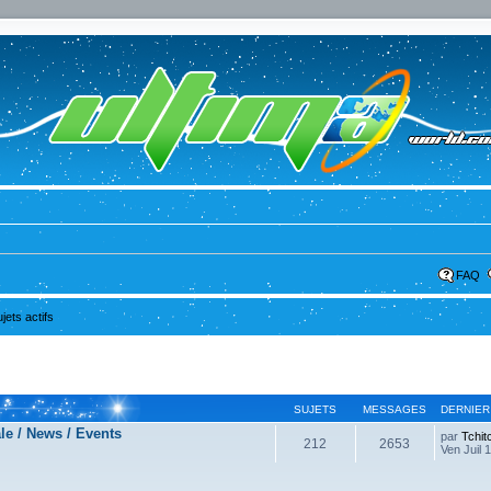
FAQ
ujets actifs
SUJETS
MESSAGES
DERNIER
le / News / Events
par
Tchit
212
2653
Ven Juil 