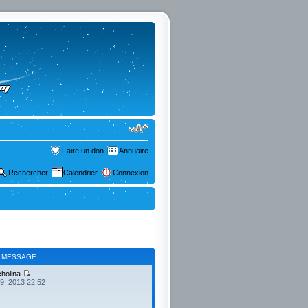
Faire un don
Annuaire
Rechercher
Calendrier
Connexion
 MESSAGE
cholina
19, 2013 22:52