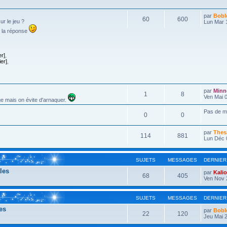
par
Bobl
60
600
r le jeu ?
Lun Mar 
 la réponse
er]
,
er]
,
par
Minn
1
8
Ven Mai 0
ge mais on évite d'arnaquer.
Pas de 
0
0
par
Thes
114
881
Lun Déc 
SUJETS
MESSAGES
DERNIER
les
par
Kali
68
405
Ven Nov 
SUJETS
MESSAGES
DERNIER
es
par
Bobl
22
120
Jeu Mai 2