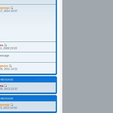
eponge
17, 2014 15:07
ou
1, 2009 23:03
message
pectre
05, 2011 14:21
 MESSAGE
ona
29, 2013 22:57
 MESSAGE
eponge
3, 2013 10:50