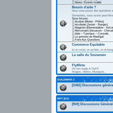
News / Events Guilde
Besoin d'aide ?
Vous vous posez des questions su
Demandez, nous avons peut-être
Sous-forums:
Acolyte [Moine - Prêtre]
,
Acrobate [Jester - Ranger]
,
Magicien [Elementaliste - Sorci
Mercenaire [Assassin - Chevali
Aide ~ Tutoriaux ~ Conseils
,
Le grimoire de Madrigal
,
Foire Aux Questions
Commerce Equitable
Ici on vend, on achète, on échan
La salle du Souverain
FlyffArts
De l'art made in FlyFF.
Images, Vidéos, Musiques...
GUILDWARS 2
[GW2] Discussions généra
RIFT (EU)
[Rift] Discussions Général