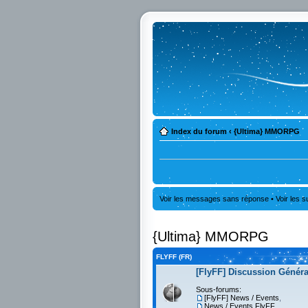
Index du forum
‹
{Ultima} MMORPG
Voir les messages sans réponse
•
Voir les s
{Ultima} MMORPG
FLYFF (FR)
[FlyFF] Discussion Généra
Sous-forums:
[FlyFF] News / Events
,
News / Events FlyFF
,