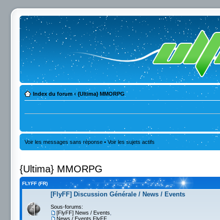
Index du forum
‹
{Ultima} MMORPG
Voir les messages sans réponse
•
Voir les sujets actifs
{Ultima} MMORPG
FLYFF (FR)
[FlyFF] Discussion Générale / News / Events
Sous-forums:
[FlyFF] News / Events
,
News / Events FlyFF
,