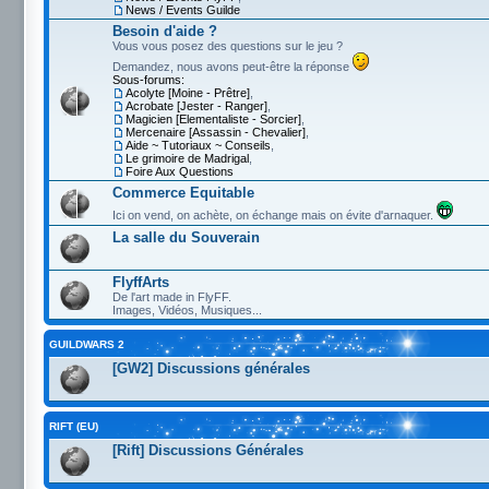
News / Events Guilde
Besoin d'aide ?
Vous vous posez des questions sur le jeu ?
Demandez, nous avons peut-être la réponse
Sous-forums:
Acolyte [Moine - Prêtre]
,
Acrobate [Jester - Ranger]
,
Magicien [Elementaliste - Sorcier]
,
Mercenaire [Assassin - Chevalier]
,
Aide ~ Tutoriaux ~ Conseils
,
Le grimoire de Madrigal
,
Foire Aux Questions
Commerce Equitable
Ici on vend, on achète, on échange mais on évite d'arnaquer.
La salle du Souverain
FlyffArts
De l'art made in FlyFF.
Images, Vidéos, Musiques...
GUILDWARS 2
[GW2] Discussions générales
RIFT (EU)
[Rift] Discussions Générales