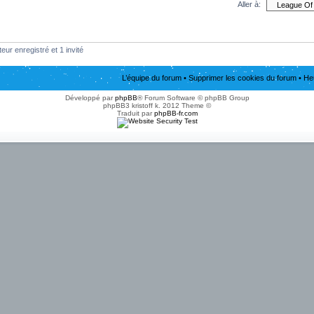
Aller à:
eur enregistré et 1 invité
L’équipe du forum
•
Supprimer les cookies du forum
• He
Développé par
phpBB
® Forum Software © phpBB Group
phpBB3 kristoff k. 2012 Theme ©
Traduit par
phpBB-fr.com