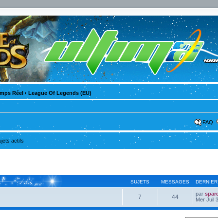
emps Réel
‹
League Of Legends (EU)
FAQ
ujets actifs
SUJETS
MESSAGES
DERNIER
par
spar
7
44
Mer Juil 