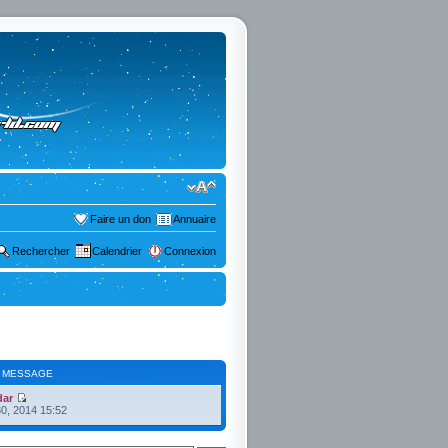
Faire un don
Annuaire
Rechercher
Calendrier
Connexion
 MESSAGE
dar
30, 2014 15:52