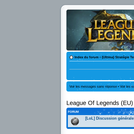
Index du forum
‹
{Ultima} Stratégie T
Voir les messages sans réponse
•
Voir les s
League Of Legends (EU)
FORUM
[LoL] Discussion générale