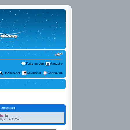
Faire un don
Annuaire
Rechercher
Calendrier
Connexion
 MESSAGE
dar
30, 2014 15:52