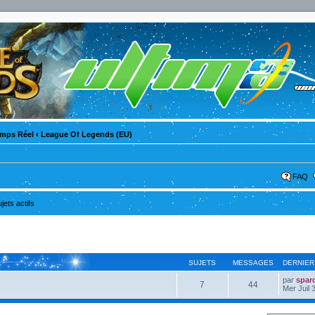
emps Réel
‹
League Of Legends (EU)
FAQ
ujets actifs
SUJETS
MESSAGES
DERNIER
par
spar
7
44
Mer Juil 