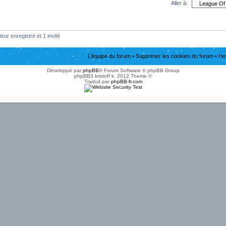
Aller à:
eur enregistré et 1 invité
L’équipe du forum
•
Supprimer les cookies du forum
• He
Développé par
phpBB
® Forum Software © phpBB Group
phpBB3 kristoff k. 2012 Theme ©
Traduit par
phpBB-fr.com