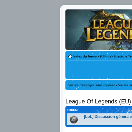
Index du forum
‹
{Ultima} Stratégie T
Voir les messages sans réponse
•
Voir les s
League Of Legends (EU)
FORUM
[LoL] Discussion générale