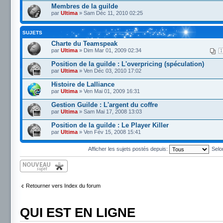
Membres de la guilde
par
Ultima
» Sam Déc 11, 2010 02:25
SUJETS
Charte du Teamspeak
par
Ultima
» Dim Mar 01, 2009 02:34
1
Position de la guilde : L'overpricing (spéculation)
par
Ultima
» Ven Déc 03, 2010 17:02
Histoire de Lalliance
par
Ultima
» Ven Mai 01, 2009 16:31
Gestion Guilde : L'argent du coffre
par
Ultima
» Sam Mai 17, 2008 13:03
Position de la guilde : Le Player Killer
par
Ultima
» Ven Fév 15, 2008 15:41
Afficher les sujets postés depuis:
Selon
Écrire un nouveau
sujet
Retourner vers Index du forum
QUI EST EN LIGNE