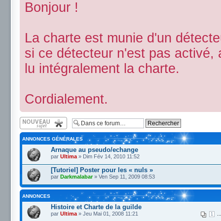
Bonjour !
La charte est munie d'un détecte
si ce détecteur n'est pas activé
lu intégralement la charte.
Cordialement.
Écrire un nouveau
sujet
ANNONCES GÉNÉRALES
Arnaque au pseudo/echange
par
Ultima
» Dim Fév 14, 2010 11:52
[Tutoriel] Poster pour les « nuls »
par
Darkmalabar
» Ven Sep 11, 2009 08:53
ANNONCES
Histoire et Charte de la guilde
par
Ultima
» Jeu Mai 01, 2008 11:21
..
1