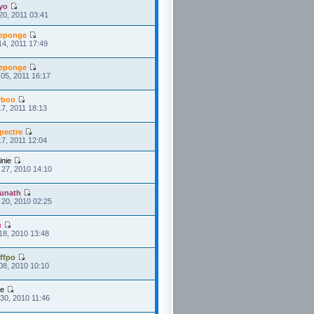
yo
20, 2011 03:41
eponge
14, 2011 17:49
eponge
05, 2011 16:17
yboo
7, 2011 18:13
pectre
7, 2011 12:04
inie
27, 2010 14:10
unath
20, 2010 02:25
u
18, 2010 13:48
ffpo
08, 2010 10:10
ie
30, 2010 11:46