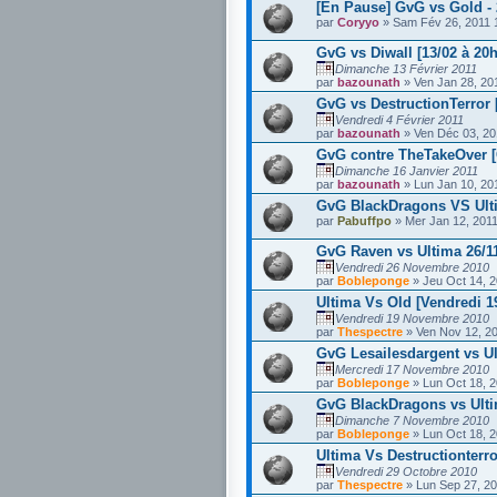
[En Pause] GvG vs Gold - 
par
Coryyo
» Sam Fév 26, 2011 
GvG vs Diwall [13/02 à 20
Dimanche 13 Février 2011
par
bazounath
» Ven Jan 28, 20
GvG vs DestructionTerror 
Vendredi 4 Février 2011
par
bazounath
» Ven Déc 03, 20
GvG contre TheTakeOver [
Dimanche 16 Janvier 2011
par
bazounath
» Lun Jan 10, 20
GvG BlackDragons VS Ult
par
Pabuffpo
» Mer Jan 12, 2011
GvG Raven vs Ultima 26/1
Vendredi 26 Novembre 2010
par
Bobleponge
» Jeu Oct 14, 2
Ultima Vs Old [Vendredi 
Vendredi 19 Novembre 2010
par
Thespectre
» Ven Nov 12, 20
GvG Lesailesdargent vs Ul
Mercredi 17 Novembre 2010
par
Bobleponge
» Lun Oct 18, 2
GvG BlackDragons vs Ulti
Dimanche 7 Novembre 2010
par
Bobleponge
» Lun Oct 18, 2
Ultima Vs Destructionterro
Vendredi 29 Octobre 2010
par
Thespectre
» Lun Sep 27, 20