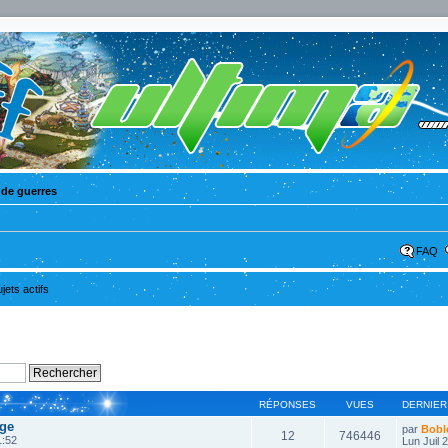
 de guerres
FAQ
ujets actifs
RÉPONSES
VUES
DERNIER
ge
par
Bobl
12
746446
1:52
Lun Juil 