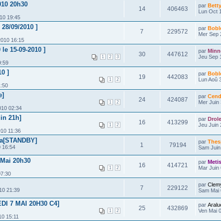
010 20h30
par
Bett
14
406463
Lun Oct 1
10 19:45
 28/09/2010 ]
par
Bobl
7
229572
Mer Sep 
2010 16:15
 le 15-09-2010 ]
par
Minn
30
447612
Jeu Sep 
1
2
3
9:59
0 ]
par
Bobl
19
442083
Lun Aoû 
1
2
1:50
e]
par
Cend
24
424087
Mer Juin 
1
2
010 02:34
uin 21h]
par
Drol
16
413299
Jeu Juin 
1
2
010 11:36
ma[STANDBY]
par
Thes
1
79194
 16:54
Sam Juin
 Mai 20h30
par
Meti
16
414721
Mar Juin 
1
2
07:30
par
Clem
7
229122
10 21:39
Sam Mai 
DI 7 MAI 20H30 C4]
par
Aralu
25
432869
Ven Mai 0
1
2
10 15:11