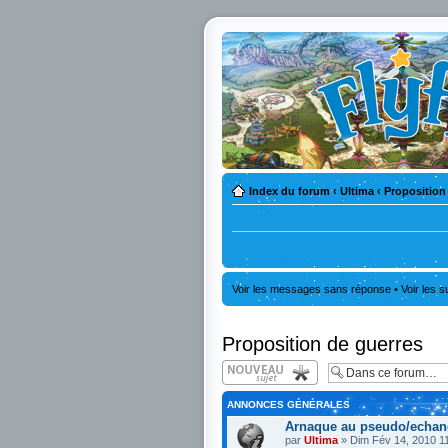
Index du forum
‹
Ultima
‹
Proposition
Voir les messages sans réponse
•
Voir les s
Proposition de guerres
Écrire un nouveau
sujet
ANNONCES GÉNÉRALES
Arnaque au pseudo/echan
par
Ultima
» Dim Fév 14, 2010 1