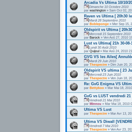
Arcadia Vs Ultima 10/10/2
Dimanche 10 Octobre 2010
par
washington
» Sam Oct 02, 20
Raven vs Ultima [ 20h30 le
Mardi 28 Septembre 2010
par
Bobleponge
» Mer Sep 15, 
Oldspirit vs Ultima [ 20h30
Mercredi 15 Septembre 2010
par
Barock
» Ven Aoû 27, 2010 1
Lust vs Ultima[ 21h 30-08-1
Lundi 30 Août 2010
par
Quijoul
» Mar Aoû 24, 2010 2
GVG VS les Ailes[ Annulé
Mardi 29 Juin 2010
par
Thespectre
» Dim Juin 20, 2
Oldspirit VS ultima [ 23 J
Mercredi 23 Juin 2010
par
Thespectre
» Ven Juin 18, 2
Re: GvG Enigma VS Ulti
par
Bettyboo
» Mar Mai 18, 2010
GvG vs LUST vendredi 21
Vendredi 21 Mai 2010
par
Minnou
» Mar Mai 18, 2010 
Ultima VS Lust
par
Thespectre
» Mar Avr 13, 20
Ultima VS Diwall [VENDRE
Vendredi 7 Mai 2010
par
Thespectre
» Ven Avr 23, 20