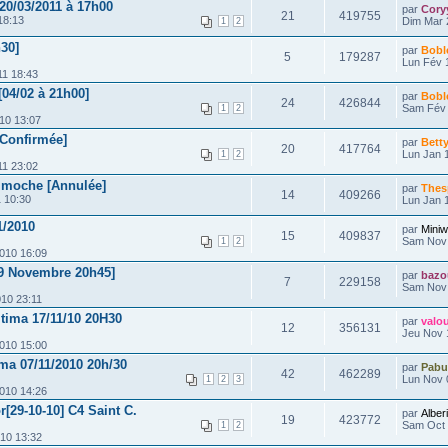
20/03/2011 à 17h00
par
Cory
21
419755
18:13
Dim Mar 
1
2
h30]
par
Bobl
5
179287
Lun Fév 
11 18:43
[04/02 à 21h00]
par
Bobl
24
426844
Sam Fév 
1
2
10 13:07
Confirmée]
par
Bett
20
417764
Lun Jan 1
1
2
11 23:02
imoche [Annulée]
par
Thes
14
409266
 10:30
Lun Jan 1
1/2010
par
Miniw
15
409837
Sam Nov 
1
2
010 16:09
19 Novembre 20h45]
par
bazo
7
229158
Sam Nov 
10 23:11
tima 17/11/10 20H30
par
valo
12
356131
Jeu Nov 
010 15:00
ma 07/11/2010 20h/30
par
Pabu
42
462289
Lun Nov 
1
2
3
010 14:26
r[29-10-10] C4 Saint C.
par
Alber
19
423772
Sam Oct 
1
2
10 13:32