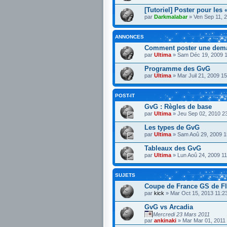
[Tutoriel] Poster pour les 
par
Darkmalabar
» Ven Sep 11, 
ANNONCES
Comment poster une dem
par
Ultima
» Sam Déc 19, 2009 1
Programme des GvG
par
Ultima
» Mar Juil 21, 2009 15
POST-IT
GvG : Règles de base
par
Ultima
» Jeu Sep 02, 2010 2
Les types de GvG
par
Ultima
» Sam Aoû 29, 2009 1
Tableaux des GvG
par
Ultima
» Lun Aoû 24, 2009 11
SUJETS
Coupe de France GS de Fl
par
kick
» Mar Oct 15, 2013 11:2
GvG vs Arcadia
Mercredi 23 Mars 2011
par
ankinaki
» Mar Mar 01, 2011