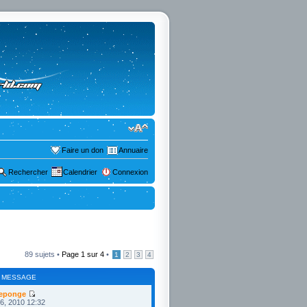
Faire un don
Annuaire
Rechercher
Calendrier
Connexion
89 sujets •
Page
1
sur
4
•
1
2
3
4
 MESSAGE
eponge
26, 2010 12:32