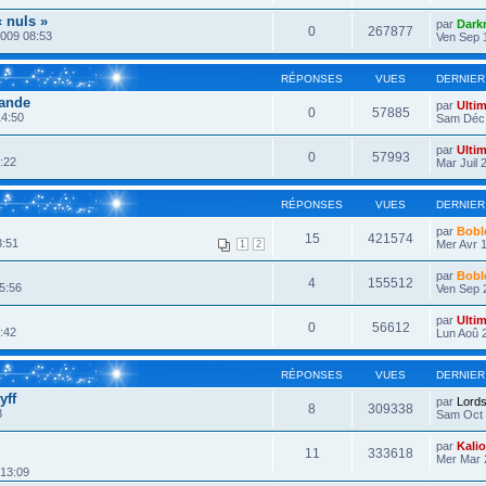
« nuls »
par
Dark
0
267877
2009 08:53
Ven Sep 
RÉPONSES
VUES
DERNIER
ande
par
Ulti
0
57885
4:50
Sam Déc 
par
Ulti
0
57993
:22
Mar Juil 
RÉPONSES
VUES
DERNIER
par
Bobl
15
421574
3:51
Mer Avr 1
1
2
par
Bobl
4
155512
5:56
Ven Sep 
par
Ulti
0
56612
:42
Lun Aoû 2
RÉPONSES
VUES
DERNIER
yff
par
Lords
8
309338
3
Sam Oct 
par
Kali
11
333618
Mer Mar 
 13:09