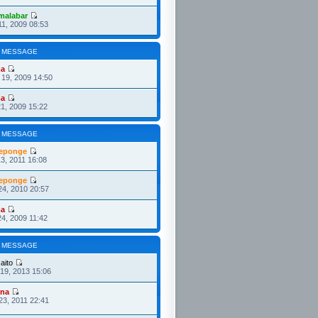
malabar
11, 2009 08:53
 MESSAGE
ma
19, 2009 14:50
ma
21, 2009 15:22
 MESSAGE
eponge
3, 2011 16:08
eponge
24, 2010 20:57
ma
4, 2009 11:42
 MESSAGE
aito
19, 2013 15:06
ona
23, 2011 22:41