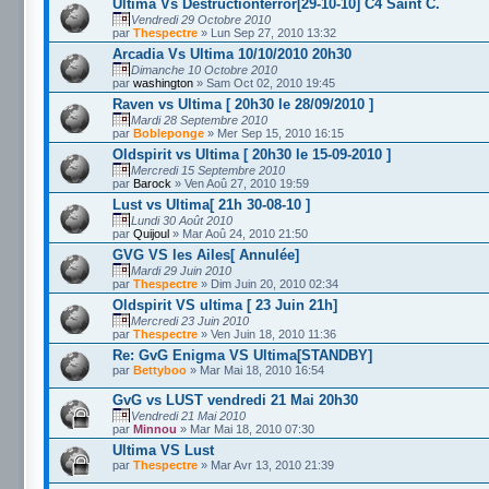
Ultima Vs Destructionterror[29-10-10] C4 Saint C.
Vendredi 29 Octobre 2010
par
Thespectre
» Lun Sep 27, 2010 13:32
Arcadia Vs Ultima 10/10/2010 20h30
Dimanche 10 Octobre 2010
par
washington
» Sam Oct 02, 2010 19:45
Raven vs Ultima [ 20h30 le 28/09/2010 ]
Mardi 28 Septembre 2010
par
Bobleponge
» Mer Sep 15, 2010 16:15
Oldspirit vs Ultima [ 20h30 le 15-09-2010 ]
Mercredi 15 Septembre 2010
par
Barock
» Ven Aoû 27, 2010 19:59
Lust vs Ultima[ 21h 30-08-10 ]
Lundi 30 Août 2010
par
Quijoul
» Mar Aoû 24, 2010 21:50
GVG VS les Ailes[ Annulée]
Mardi 29 Juin 2010
par
Thespectre
» Dim Juin 20, 2010 02:34
Oldspirit VS ultima [ 23 Juin 21h]
Mercredi 23 Juin 2010
par
Thespectre
» Ven Juin 18, 2010 11:36
Re: GvG Enigma VS Ultima[STANDBY]
par
Bettyboo
» Mar Mai 18, 2010 16:54
GvG vs LUST vendredi 21 Mai 20h30
Vendredi 21 Mai 2010
par
Minnou
» Mar Mai 18, 2010 07:30
Ultima VS Lust
par
Thespectre
» Mar Avr 13, 2010 21:39