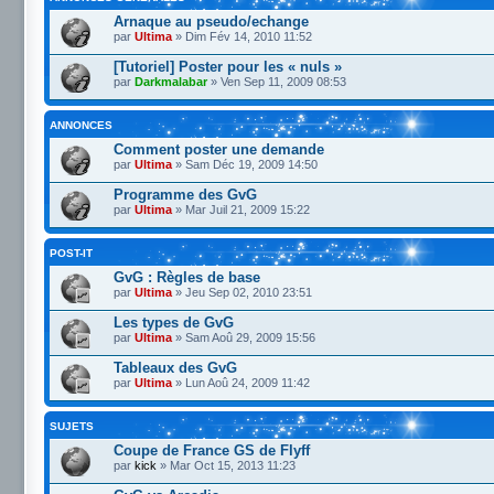
Arnaque au pseudo/echange
par
Ultima
» Dim Fév 14, 2010 11:52
[Tutoriel] Poster pour les « nuls »
par
Darkmalabar
» Ven Sep 11, 2009 08:53
ANNONCES
Comment poster une demande
par
Ultima
» Sam Déc 19, 2009 14:50
Programme des GvG
par
Ultima
» Mar Juil 21, 2009 15:22
POST-IT
GvG : Règles de base
par
Ultima
» Jeu Sep 02, 2010 23:51
Les types de GvG
par
Ultima
» Sam Aoû 29, 2009 15:56
Tableaux des GvG
par
Ultima
» Lun Aoû 24, 2009 11:42
SUJETS
Coupe de France GS de Flyff
par
kick
» Mar Oct 15, 2013 11:23