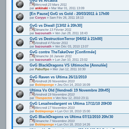
GvG vs Arcadia
Mercredi 23 Mars 2011
par
ankinaki
» Mar Mar 01, 2011 13:09
[En Pause] GvG vs Gold - 20/03/2011 à 17h00
par
Coryyo
» Sam Fév 26, 2011 18:13
GvG vs Diwall [13/02 à 20h30]
Dimanche 13 Février 2011
par
bazounath
» Ven Jan 28, 2011 18:43
GvG vs DestructionTerror [04/02 à 21h00]
Vendredi 4 Février 2011
par
bazounath
» Ven Déc 03, 2010 13:07
GvG contre TheTakeOver [Confirmée]
Dimanche 16 Janvier 2011
par
bazounath
» Lun Jan 10, 2011 23:02
GvG BlackDragons VS Ultimoche [Annulée]
par
Pabuffpo
» Mer Jan 12, 2011 10:30
GvG Raven vs Ultima 26/11/2010
Vendredi 26 Novembre 2010
par
Bobleponge
» Jeu Oct 14, 2010 16:09
Ultima Vs Old [Vendredi 19 Novembre 20h45]
Vendredi 19 Novembre 2010
par
Thespectre
» Ven Nov 12, 2010 23:11
GvG Lesailesdargent vs Ultima 17/11/10 20H30
Mercredi 17 Novembre 2010
par
Bobleponge
» Lun Oct 18, 2010 15:00
GvG BlackDragons vs Ultima 07/11/2010 20h/30
Dimanche 7 Novembre 2010
par
Bobleponge
» Lun Oct 18, 2010 14:26