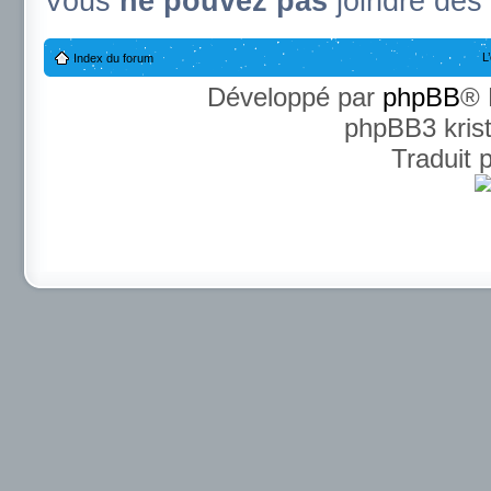
Vous
ne pouvez pas
joindre des 
L
Index du forum
Développé par
phpBB
® 
phpBB3 kris
Traduit 