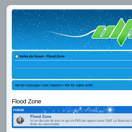
Index du forum
‹
Flood Zone
Voir les messages sans réponse
•
Voir les sujets actifs
Flood Zone
FORUM
Flood Zone
Ici on discute de tout ce qui n'a PAS de rapport avec Flyff. Le flood est 
limite du raisonnable.