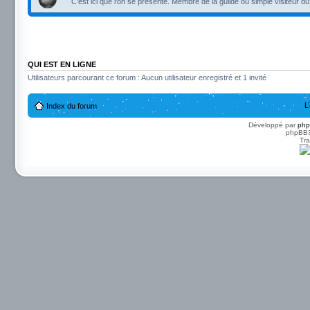
C'est ici que l'on se présente. Membre de la guilde ou simple visiteur du
QUI EST EN LIGNE
Utilisateurs parcourant ce forum : Aucun utilisateur enregistré et 1 invité
L
Index du forum
Développé par
ph
phpBB3 
Tra