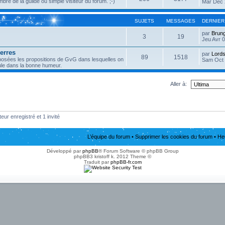
mbre de la guilde ou simple visiteur du forum. ;-)
Mar Déc 
SUJETS
MESSAGES
DERNIER
par
Brun
3
19
Jeu Avr 0
erres
par
Lords
89
1518
éposées les propositions de GvG dans lesquelles on
Sam Oct 
eule dans la bonne humeur.
Aller à:
eur enregistré et 1 invité
L’équipe du forum
•
Supprimer les cookies du forum
• He
Développé par
phpBB
® Forum Software © phpBB Group
phpBB3 kristoff k. 2012 Theme ©
Traduit par
phpBB-fr.com