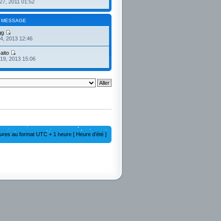
27, 2011 01:52
 MESSAGE
gg
4, 2013 12:46
aito
19, 2013 15:06
ures au format UTC + 1 heure [ Heure d’été ]