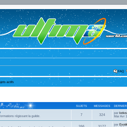
FAQ
ujets actifs
SUJETS
MESSAGES
DERNIER
e
par
kekez
7
324
formations régissant la guilde.
Mar Avr 1
par
Exoti
266
3177