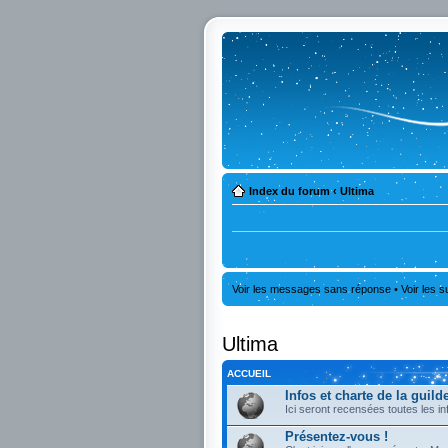
Index du forum
‹
Ultima
Voir les messages sans réponse
•
Voir les s
Ultima
ACCUEIL
Infos et charte de la guild
Ici seront recensées toutes les in
Présentez-vous !