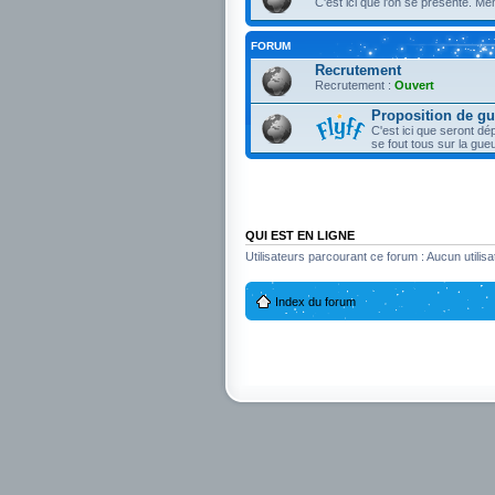
C'est ici que l'on se présente. Me
FORUM
Recrutement
Recrutement :
Ouvert
Proposition de gu
C'est ici que seront d
se fout tous sur la gu
QUI EST EN LIGNE
Utilisateurs parcourant ce forum : Aucun utilisat
Index du forum