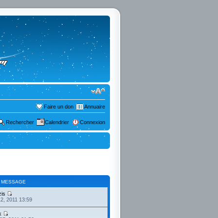
Faire un don
Annuaire
Rechercher
Calendrier
Connexion
 MESSAGE
is
2, 2011 13:59
k