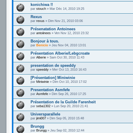
konichiwa !!
par
stouch
» Mar Déc 14, 2010 19:25
Rexus
par
rexus
» Dim Nov 21, 2010 03:06
Présenatation Antoinees
par
antoiinees
» Ven Nov 12, 2010 23:32
Bonjour à tous.
par
Benicio
» Jeu Nov 04, 2010 13:01
Présentation Alberie/Lebgcroate
par
Alberie
» Sam Oct 30, 2010 11:43
presentation de speeddy
par
speeddy
» Mer Oct 13, 2010 16:43
[Présentation] Miniwinie
par
Miniwinie
» Dim Oct 10, 2010 17:02
Presentation Asmfefe
par
Asmfefe
» Dim Sep 26, 2010 17:25
Présentation de la Guilde Farenheit
par
seba1302
» Lun Sep 20, 2010 21:41
Universparallele
par
jimi007
» Dim Sep 05, 2010 15:48
Brungg
par
Brungg
» Jeu Sep 02, 2010 12:44