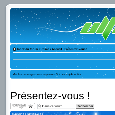
Index du forum
‹
Ultima
‹
Accueil
‹
Présentez-vous !
Voir les messages sans réponse
•
Voir les sujets actifs
Présentez-vous !
Écrire un nouveau
sujet
ANNONCES GÉNÉRALES