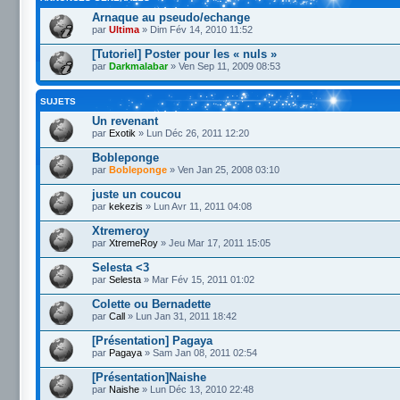
Arnaque au pseudo/echange
par
Ultima
» Dim Fév 14, 2010 11:52
[Tutoriel] Poster pour les « nuls »
par
Darkmalabar
» Ven Sep 11, 2009 08:53
SUJETS
Un revenant
par
Exotik
» Lun Déc 26, 2011 12:20
Bobleponge
par
Bobleponge
» Ven Jan 25, 2008 03:10
juste un coucou
par
kekezis
» Lun Avr 11, 2011 04:08
Xtremeroy
par
XtremeRoy
» Jeu Mar 17, 2011 15:05
Selesta <3
par
Selesta
» Mar Fév 15, 2011 01:02
Colette ou Bernadette
par
Call
» Lun Jan 31, 2011 18:42
[Présentation] Pagaya
par
Pagaya
» Sam Jan 08, 2011 02:54
[Présentation]Naishe
par
Naishe
» Lun Déc 13, 2010 22:48