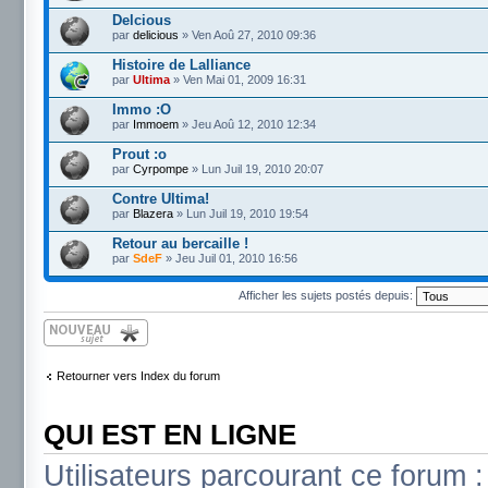
Delcious
par
delicious
» Ven Aoû 27, 2010 09:36
Histoire de Lalliance
par
Ultima
» Ven Mai 01, 2009 16:31
Immo :O
par
Immoem
» Jeu Aoû 12, 2010 12:34
Prout :o
par
Cyrpompe
» Lun Juil 19, 2010 20:07
Contre Ultima!
par
Blazera
» Lun Juil 19, 2010 19:54
Retour au bercaille !
par
SdeF
» Jeu Juil 01, 2010 16:56
Afficher les sujets postés depuis:
Écrire un nouveau
sujet
Retourner vers Index du forum
QUI EST EN LIGNE
Utilisateurs parcourant ce forum : 