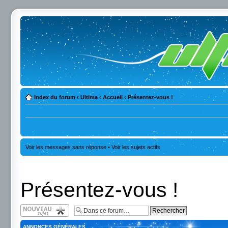
Index du forum
‹
Ultima
‹
Accueil
‹
Présentez-vous !
Voir les messages sans réponse
•
Voir les sujets actifs
Présentez-vous !
Écrire un nouveau
sujet
ANNONCES GÉNÉRALES