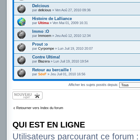
Delcious
par
delicious
» Ven Aoû 27, 2010 09:36
Histoire de Lalliance
par
Ultima
» Ven Mai 01, 2009 16:31
Immo :O
par
Immoem
» Jeu Aoû 12, 2010 12:34
Prout :o
par
Cyrpompe
» Lun Juil 19, 2010 20:07
Contre Ultima!
par
Blazera
» Lun Juil 19, 2010 19:54
Retour au bercaille !
par
SdeF
» Jeu Juil 01, 2010 16:56
Afficher les sujets postés depuis:
Écrire un nouveau
sujet
Retourner vers Index du forum
QUI EST EN LIGNE
Utilisateurs parcourant ce forum : 