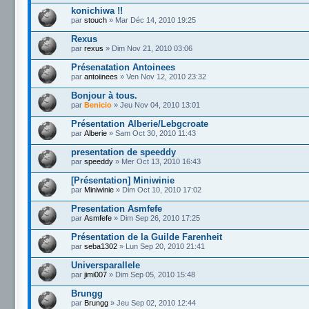
konichiwa !!
par
stouch
» Mar Déc 14, 2010 19:25
Rexus
par
rexus
» Dim Nov 21, 2010 03:06
Présenatation Antoinees
par
antoiinees
» Ven Nov 12, 2010 23:32
Bonjour à tous.
par
Benicio
» Jeu Nov 04, 2010 13:01
Présentation Alberie/Lebgcroate
par
Alberie
» Sam Oct 30, 2010 11:43
presentation de speeddy
par
speeddy
» Mer Oct 13, 2010 16:43
[Présentation] Miniwinie
par
Miniwinie
» Dim Oct 10, 2010 17:02
Presentation Asmfefe
par
Asmfefe
» Dim Sep 26, 2010 17:25
Présentation de la Guilde Farenheit
par
seba1302
» Lun Sep 20, 2010 21:41
Universparallele
par
jimi007
» Dim Sep 05, 2010 15:48
Brungg
par
Brungg
» Jeu Sep 02, 2010 12:44