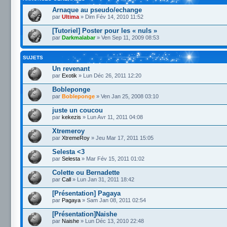
Arnaque au pseudo/echange
par
Ultima
» Dim Fév 14, 2010 11:52
[Tutoriel] Poster pour les « nuls »
par
Darkmalabar
» Ven Sep 11, 2009 08:53
SUJETS
Un revenant
par
Exotik
» Lun Déc 26, 2011 12:20
Bobleponge
par
Bobleponge
» Ven Jan 25, 2008 03:10
juste un coucou
par
kekezis
» Lun Avr 11, 2011 04:08
Xtremeroy
par
XtremeRoy
» Jeu Mar 17, 2011 15:05
Selesta <3
par
Selesta
» Mar Fév 15, 2011 01:02
Colette ou Bernadette
par
Call
» Lun Jan 31, 2011 18:42
[Présentation] Pagaya
par
Pagaya
» Sam Jan 08, 2011 02:54
[Présentation]Naishe
par
Naishe
» Lun Déc 13, 2010 22:48